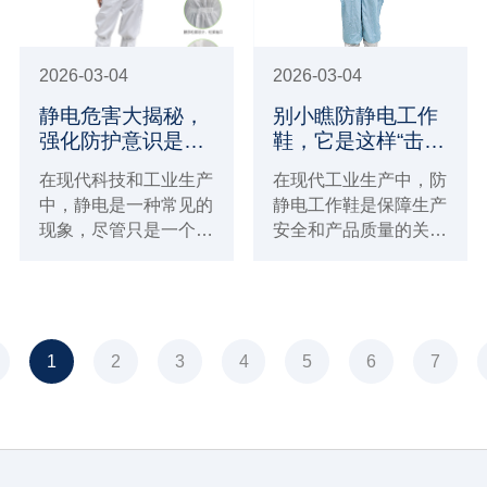
2026-03-04
2026-03-04
静电危害大揭秘，
别小瞧防静电工作
强化防护意识是关
鞋，它是这样“击
键！
败”静电的！
在现代科技和工业生产
在现代工业生产中，防
中，静电是一种常见的
静电工作鞋是保障生产
现象，尽管只是一个细
安全和产品质量的关键
微的反应，但它可能带
装备，尤其在电子半导
来的危害是不容忽视
体、计算机、通讯设备
的。如果您身处容易发
等对静电敏感的行业，
生静电的环境，那么这
它更是不可或缺。
篇文章您一定要点进来
1
2
3
4
5
6
7
看看，防静电的重要性
不仅关乎产品的质量，
更关乎人员的安全和环
境的保护。