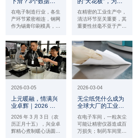
下滑？3个数据证
的"天花板"，为何
明选对擦拭布可提
大厂都在抢着用？
在电子制造行业，各生
在精密的工业生产中，
升 17% 产线效率
产环节紧密相连，钢网
清洁环节至关重要，其
作为锡膏印刷模具，其
重要性丝毫不亚于产品
精度直接影响产品焊接
的设计与制造。众多清
质量与最终良率。但钢
洁材料里，无尘纸凭借
网残留问题常被忽视，
自身优势脱颖而出，成
却严重制约生产。
为各大企业青睐的 “清
洁神器”，堪称工业清
洁领域的 “天花板”。
2026-03-05
2026-03-04
上元暖融，情满兴
无尘纸凭什么成为
业卓辉｜2026 元
全球大厂的工业清
宵佳节送福
洁 “标配”？
2026 年 3 月 3 日（农
在电子车间，一粒灰尘
历正月十五），兴业卓
可能让精密仪器造成百
辉精心煮制暖心汤圆，
万损失；制药车间里，