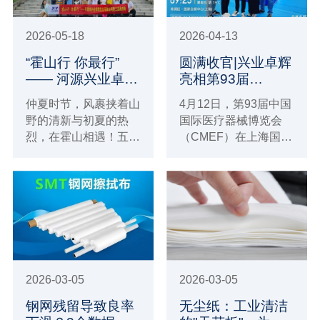
2026-05-18
2026-04-13
“霍山行 你最行”
圆满收官|兴业卓辉
—— 河源兴业卓辉
亮相第93届
勇攀丹霞之巅，凝
CMEF，三大医疗
仲夏时节，风裹挟着山
4月12日，第93届中国
聚向上力量
洁净系列守护生命
野的清新与初夏的热
国际医疗器械博览会
健康！
烈，在霍山相遇！五月
（CMEF）在上海国家
中旬，河源市兴业卓辉
会展中心圆满落幕。
的全体员工带着对自然
的向往和对团队的期
许，踏上了前往霍山的
团建之旅。
2026-03-05
2026-03-05
钢网残留导致良率
无尘纸：工业清洁