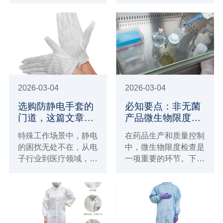
邀全体同事共享甜蜜，
一根纤维就或许导致整
共庆元宵佳节。
批产品报废…… 工业
制造对清洁度要求苛
刻，正推动一场 “清洁
革命”，而核心 “武
器”，竟是看似普通的
无尘纸。
2026-03-04
2026-03-04
选购防静电手套的
必知要点：非无菌
门道，这篇文章讲
产品微生物限度检
透了
查全解析！
特殊工作场景中，静电
在药品生产和质量控制
的困扰无处不在，从电
中，微生物限度检查是
子行业到医疗领域，影
一项重要的环节。下面
响不容小觑。防静电手
这篇文章将带您深入了
套能有效防护，市场上
解详情。
产品众多，该如何挑
选？这篇将带您精准挑
选适合的防静电手套。