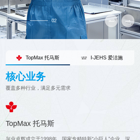
02
02
列
TopMax 托马斯
I-JEHS 爱洁施
核心业务
覆盖多种行业，满足多元需求
覆盖多种行业，满
品系列
净防静电系列
TopMax 托马斯
I-JEHS 爱洁施
兴业卓辉成立于1998年，国家专精特新“小巨人”企业，深
兴业卓辉成立于1998年，国家专精特新“小巨人