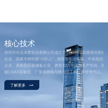
婴保健系列
核心技术
深圳市兴业卓辉实业有限公司成立于1998年，国家级高新技
企业，国家专精特新“小巨人”，深圳市先进集体，中央指定援
企业、国务院应急储备企业。拥有10万平洁净生产车间，国
级CNAS实验室、广东省静电与微污染工程技术研究中心。
了解更多