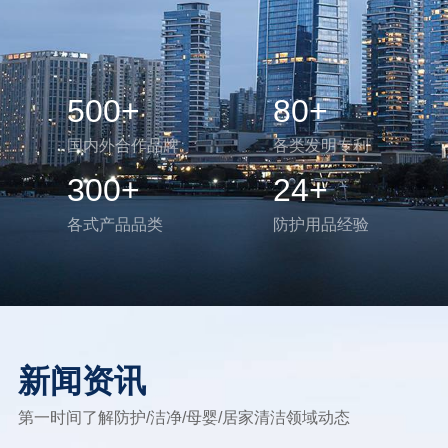
500
+
80
+
国内外合作品牌
各类发明专利
300
+
24
+
各式产品品类
防护用品经验
新闻资讯
第一时间了解防护/洁净/母婴/居家清洁领域动态