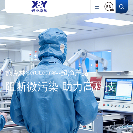
施克林
--超净产品
SerCLean®
阻断微污染 助力高科技