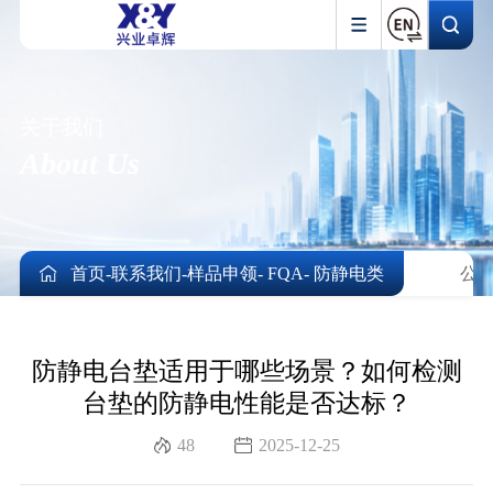
关于我们
About Us
首页
-
联系我们
-
样品申领
- FQA
- 防静电类
公
防静电台垫适用于哪些场景？如何检测
台垫的防静电性能是否达标？
48
2025-12-25