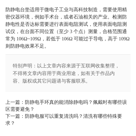
防静电台垫适用于微电子工业与高科技制造，需要使用精
密仪器环境，例如手术台，或者石油相关的产业。检测防
静电性是否达标需要进行表面电阻测试，使用表面电阻测
试仪，在台面不同位置（至少 3 个点）测量，合格范围通
常为 106Ω~109Ω，若低于 106Ω 可能过于导电，高于 109Ω
则防静电效果不足。
特别声明：以上文章内容来源于互联网收集整理，
不得将文章内容用于商业用途，如有关于作品内
容、版权或其它问题请与客服联系。
上一篇：防静电手环真的能消除静电吗？佩戴时有哪些误
区需要避免？
下一篇：防静电服可以重复清洗吗？清洗有哪些特殊要
求？