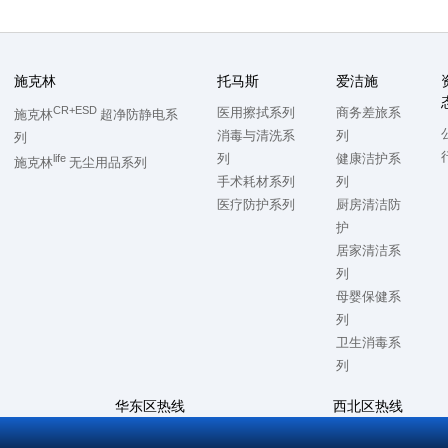
施克林
托马斯
爱洁施
CR+ESD
医用擦拭系列
商务差旅系
施克林
超净防静电系
消毒与清洗系
列
列
列
健康洁护系
life
施克林
无尘用品系列
手术耗材系列
列
医疗防护系列
厨房清洁防
护
居家清洁系
列
母婴保健系
列
卫生消毒系
列
华东区热线
西北区热线
7
0512-57868500
028-86728992