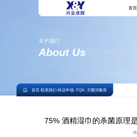
首
关于我们
About Us
首页
-
联系我们
-
样品申领
- FQA
- 灭菌消毒类
75% 酒精湿巾的杀菌原