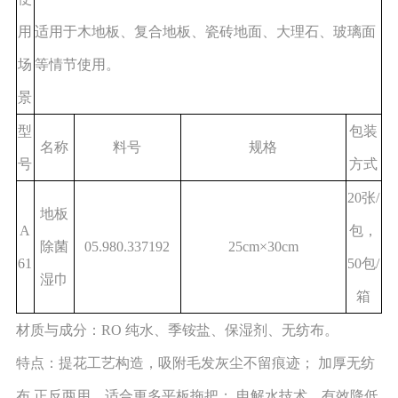
用
适用于木地板、复合地板、瓷砖地面、大理石、玻璃面
场
等情节使用。
景
型
包装
名称
料号
规格
号
方式
20张/
地板
A
包，
除菌
05.980.337192
25cm×30cm
61
50包/
湿巾
箱
材质与成分：RO 纯水、季铵盐、保湿剂、无纺布。
特点：提花工艺构造，吸附毛发灰尘不留痕迹； 加厚无纺
布,正反两用，适合更多平板拖把； 电解水技术、有效降低