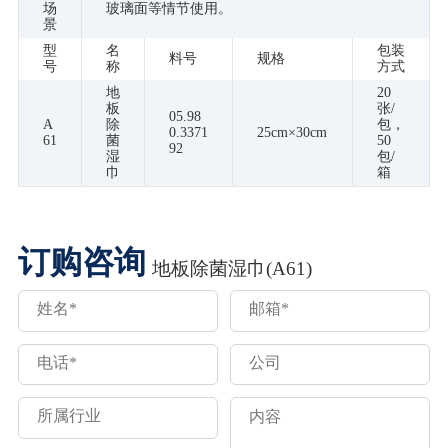
场
玻璃面等情节使用。
景
型
名
包装
料号
规格
号
称
方式
地
20
板
张/
05.98
A
除
包，
0.3371
25cm×30cm
61
菌
50
92
湿
包/
巾
箱
订购咨询
地板除菌湿巾(A61)