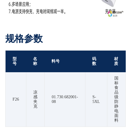
规格参数
型
名
码
材
料号
号
称
数
质
国
标
食
凉
品
感
01.730.682001-
S-
级
F26
夹
08
5XL
防
克
静
电
面
料