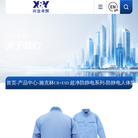
About Us
关于我们
首页
-
产品中心
-
施克林
超净防静电系列
-
防静电人体防
CR+ESD