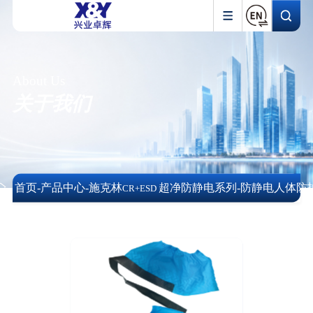
About Us
关于我们
首页
-
产品中心
-
施克林
超净防静电系列
-
防静电人体防
CR+ESD