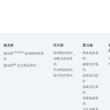
施克林
托马斯
爱洁施
CR+ESD
医用擦拭系列
商务差旅系
施克林
超净防静电系
消毒与清洗系
列
列
列
健康洁护系
life
施克林
无尘用品系列
手术耗材系列
列
医疗防护系列
厨房清洁防
护
居家清洁系
列
母婴保健系
列
卫生消毒系