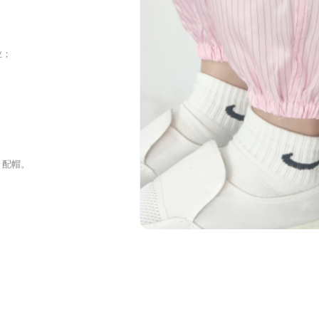
业；
，配帽。