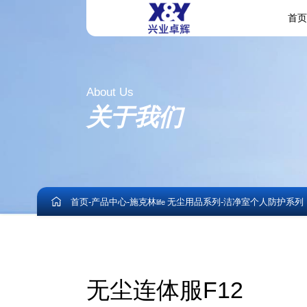
首
About Us
关于我们
首页
-
产品中心
-
施克林
无尘用品系列
-
洁净室个人防护系列
life
无尘连体服F12