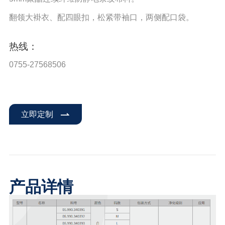
翻领⼤褂⾐、配四眼扣，松紧带袖⼝，两侧配⼝袋。
热线：
0755-27568506
立即定制
产品详情