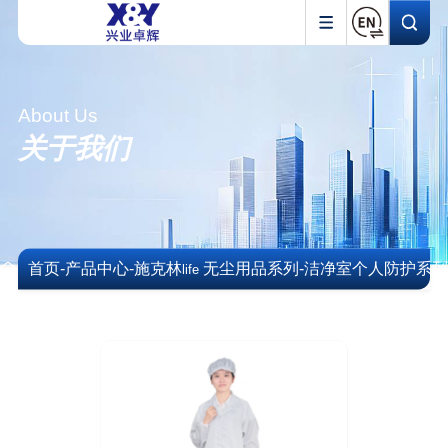
About Us
关于我们
首页
-
产品中心
-
施克林
无尘用品系列
-
洁净室个人防护系
life