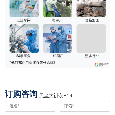
订购咨询
⽆尘⼤褂⾐F16