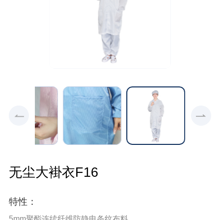
⽆尘⼤褂⾐F16
特性：
5mm聚酯连续纤维防静电条纹布料。