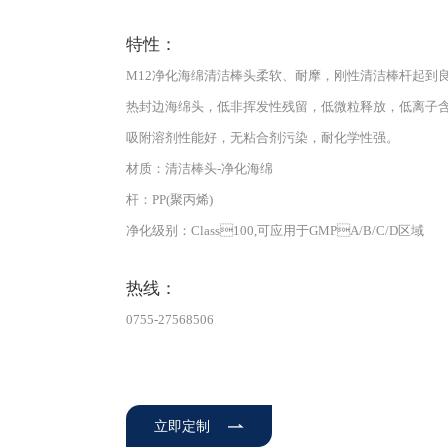
特性：
M12净化海绵清洁棒头柔软、耐摩，刚性清洁棒杆起到
热封边海绵头，低⾮挥发性残留，低微粒释放，低离⼦
吸附溶剂性能好，⽆粘合剂污染，耐化学性强。
材质：清洁棒头-净化海绵
杆：PP(聚丙烯)
净化级别：Class100,可应⽤于GMPA/B/C/D区域
热线：
0755-27568506
立即定制