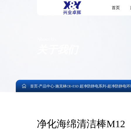
首页
About Us
关于我们
首页
-
产品中心
-
施克林
超净防静电系列
-
超净防静电环
CR+ESD
净化海绵清洁棒M12