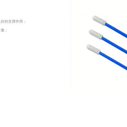
良好的⽀撑作⽤；
含量；