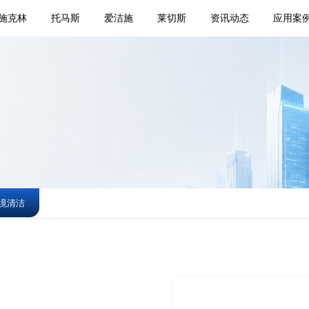
施克林
托马斯
爱洁施
莱切斯
资讯动态
应用案
境清洁