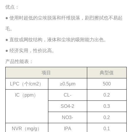
优点：
● 使用时超低的尘埃脱落和纤维脱落，剧烈擦拭也不易起
毛。
● 直纹或网纹结构，液体和尘埃的吸附能力出色。
● 经济实用，性价比高。
产品性能表：
项目
典型值
LPC（个/cm2）
≥0.5μm
500
IC（ppm）
CL-
0.2
SO4-2
0.3
NO3-
0.2
NVR（mg/g）
IPA
0.1