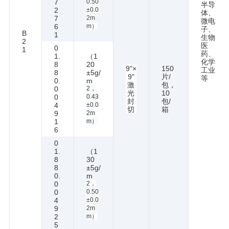
7
0.50
半导
2
±0.0
体、
7
2m
微电
6
m）
子、
B
1
生物
2
医
0
1
药、
1.
（1
化学
8
20
9"×
150
工业
8
±5g/
9"
片/
等
0.
m
激
包，
0
2，
光
10
0
0.43
封
包/
4
±0.0
切
箱
9
2m
1
m）
6
0
1.
（1
8
30
8
±5g/
0.
m
0
2，
0
0.50
4
±0.0
9
2m
2
m）
5