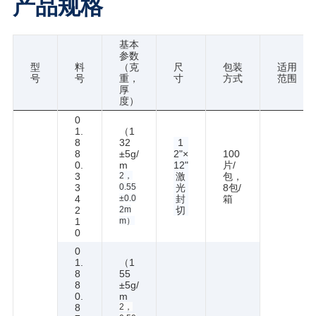
产品规格
基本
参数
型
料
（克
尺
包装
适用
号
号
重，
寸
方式
范围
厚
度）
0
1.
（1
8
32
1
8
±5g/
2"×
100
0.
m
12"
片/
3
2，
激
包，
3
0.55
光
8包/
4
±0.0
封
箱
2
2m
切
1
m）
0
0
1.
（1
8
55
8
±5g/
0.
m
8
2，