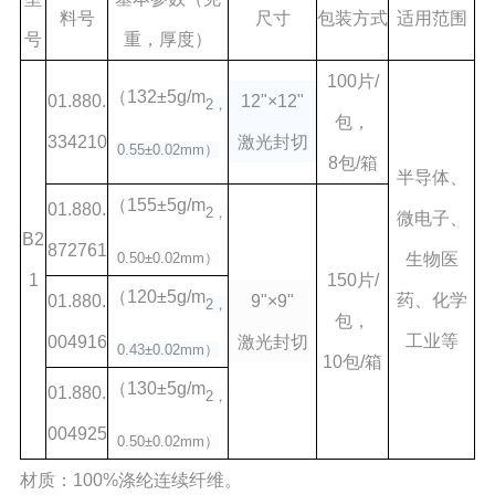
料号
尺寸
包装方式
适用范围
号
重，厚度）
100片/
（132±5g/m
01.880.
12"×12"
2，
包，
334210
激光封切
0.55±0.02mm）
8包/箱
半导体、
（155±5g/m
01.880.
2，
微电子、
B2
872761
0.50±0.02mm）
生物医
1
150片/
（120±5g/m
药、化学
01.880.
9"×9"
2，
包，
工业等
004916
激光封切
0.43±0.02mm）
10包/箱
（130±5g/m
01.880.
2，
004925
0.50±0.02mm）
材质：100%涤纶连续纤维。