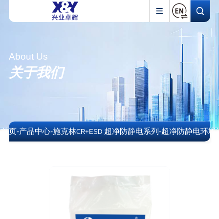
About Us
关于我们
首页
-
产品中心
-
施克林
超净防静电系列
-
超净防静电环境
CR+ESD