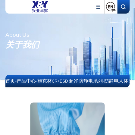
About Us
关于我们
首页
-
产品中心
-
施克林
超净防静电系列
-
防静电人体防
CR+ESD