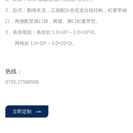
2、款式：翻领夹克，正面配白色尼龙拉链结构，松紧带袖
口，两侧配竖插口袋，裤腰、脚口松紧带型。
3、表面电阻：条纹款 1.0×10⁵～1.0×10¹¹Ω。
网格款 1.0×10⁵～1.0×10⁹Ω。
热线：
0755-27568506
立即定制