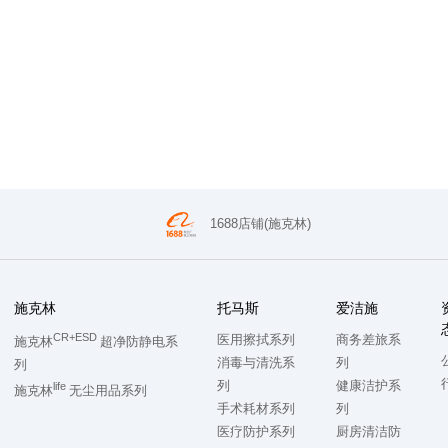
1688店铺(施克林)
施克林
托马斯
爱洁施
CR+ESD
医用擦拭系列
商务差旅系
施克林
超净防静电系
消毒与清洗系
列
列
列
健康洁护系
life
施克林
无尘用品系列
手术耗材系列
列
医疗防护系列
厨房清洁防