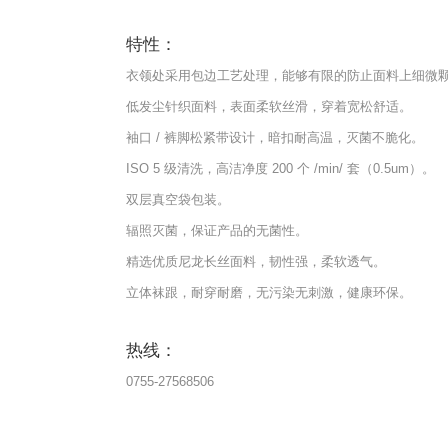
特性：
衣领处采用包边工艺处理，能够有限的防止面料上细微
低发尘针织面料，表面柔软丝滑，穿着宽松舒适。
袖口 / 裤脚松紧带设计，暗扣耐高温，灭菌不脆化。
ISO 5 级清洗，高洁净度 200 个 /min/ 套（0.5um）。
双层真空袋包装。
辐照灭菌，保证产品的无菌性。
精选优质尼龙长丝面料，韧性强，柔软透气。
立体袜跟，耐穿耐磨，无污染无刺激，健康环保。
热线：
0755-27568506