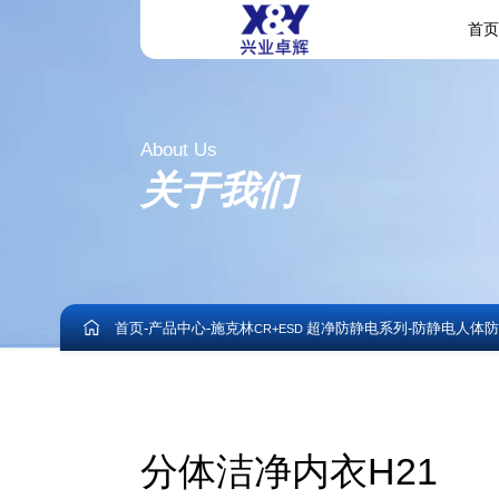
首
About Us
关于我们
首页
-
产品中心
-
施克林
超净防静电系列
-
防静电人体防
CR+ESD
分体洁净内衣H21