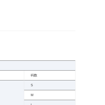
码数
S
M
L