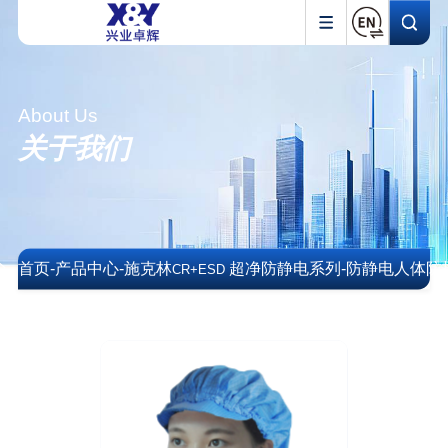
About Us
关于我们
首页
-
产品中心
-
施克林
超净防静电系列
-
防静电人体防
CR+ESD