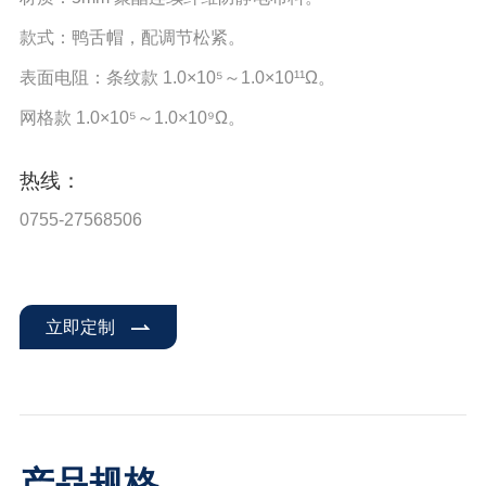
款式：鸭舌帽，配调节松紧。
表面电阻：条纹款 1.0×10⁵～1.0×10¹¹Ω。
网格款 1.0×10⁵～1.0×10⁹Ω。
热线：
0755-27568506
立即定制
产品规格