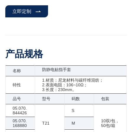
立即定制
产品规格
防静电贴指手套
名称
1.材质：尼龙材料与碳纤维混纺；
特性
2.表面电阻：106~10Ω；
3.长度：230mm。
品号
型号
码数
包装
05.070.
S
844426
05.070.
10双/包，
T21
M
168880
50包/箱