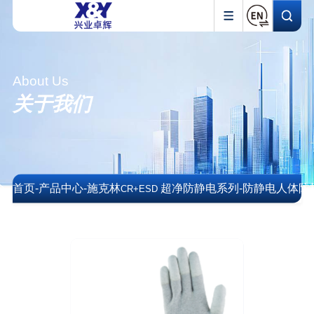
About Us
关于我们
首页
-
产品中心
-
施克林
超净防静电系列
-
防静电人体防
CR+ESD