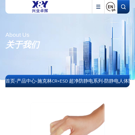
About Us
关于我们
首页
-
产品中心
-
施克林
超净防静电系列
-
防静电人体防
CR+ESD