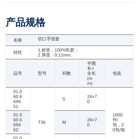
产品规格
切口手指套
名称
1.材质：100%乳胶；
特性
2.厚度：0.12mm。
半围
长×
品号
型号
码数
全长
包装
(m
m)
01.0
60.6
24×7
S
694
0
51
01.0
1000
60.6
26×7
件/
T36
M
694
0
包，2
52
0包/箱
01.0