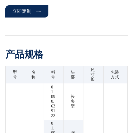
立即定制
产品规格
尺
型
名
料
头
包装
寸
号
称
号
部
方式
长
0
1.
09
长
0.
尖
63
型
91
22
0
1.
09
圆