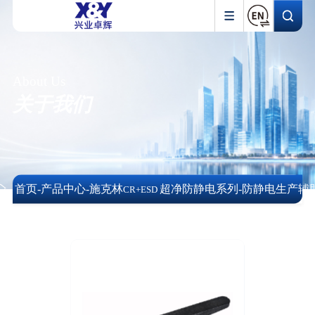
About Us
关于我们
首页
-
产品中心
-
施克林
超净防静电系列
-
防静电生产辅
CR+ESD