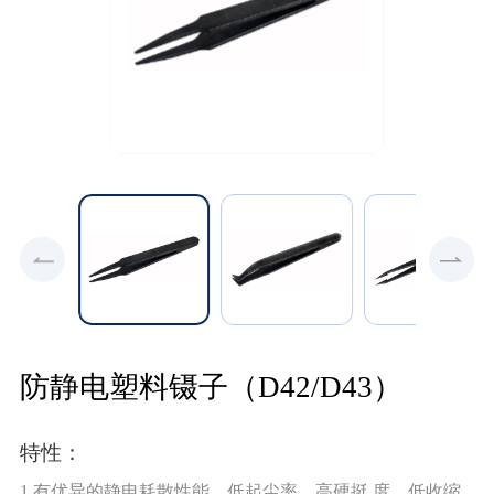
防静电塑料镊子（D42/D43）
特性：
1.有优异的静电耗散性能，低起尘率、高硬挺 度、低收缩