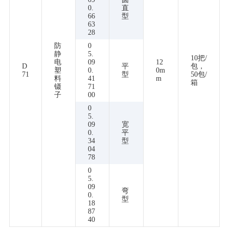
0.
直
66
型
63
28
防
0
静
5.
10把/
电
09
12
D
平
包，
塑
0.
0m
71
型
50包/
料
41
m
箱
镊
71
子
00
0
5.
09
宽
0.
平
34
型
04
78
0
5.
09
弯
0.
型
18
87
40