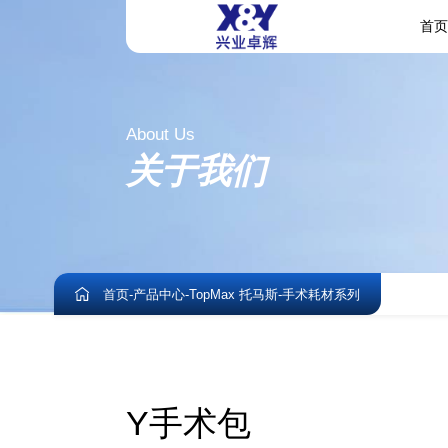
首
About Us
关于我们
首页
-
产品中心
-
TopMax 托马斯
-
手术耗材系列
Y手术包