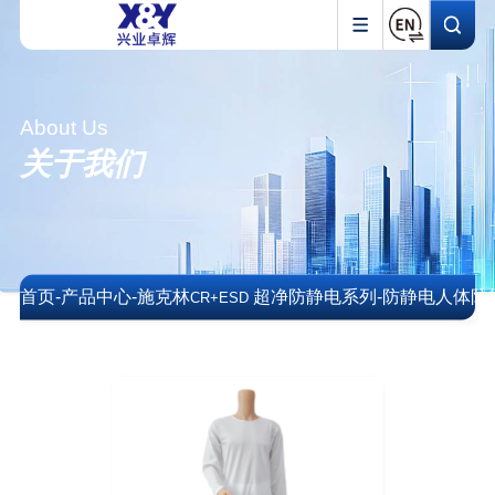
About Us
关于我们
首页
-
产品中心
-
施克林
超净防静电系列
-
防静电人体防
CR+ESD