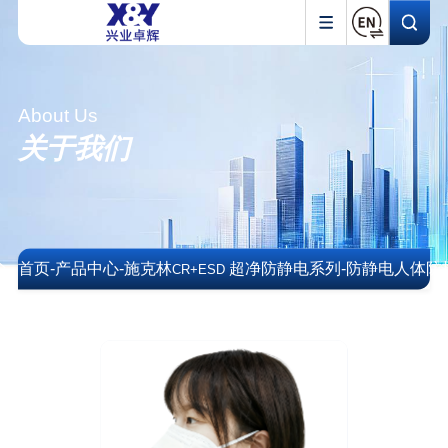
About Us
关于我们
首页
-
产品中心
-
施克林
超净防静电系列
-
防静电人体防
CR+ESD