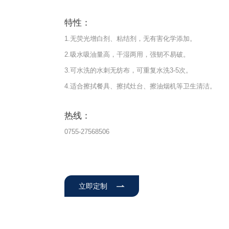
特性：
1.无荧光增白剂、粘结剂，无有害化学添加。
2.吸水吸油量高，干湿两用，强韧不易破。
3.可水洗的水刺无纺布，可重复水洗3-5次。
4.适合擦拭餐具、擦拭灶台、擦油烟机等卫生清洁。
热线：
0755-27568506
立即定制