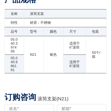
名称
滚筒支架
特性
材质：不锈钢
品号
型号
颜色
尺寸
包装
05.0
40.3
适用于
974
6"滚筒
99
50个/
N21
银色
箱
05.0
40.8
适用于
861
8"滚筒
81
订购咨询
滚筒支架(N21)