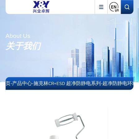
About Us
关于我们
首页
-
产品中心
-
施克林
超净防静电系列
-
超净防静电环境
CR+ESD