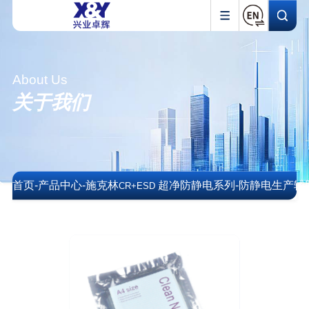
About Us
关于我们
首页
-
产品中心
-
施克林
超净防静电系列
-
防静电生产辅
CR+ESD