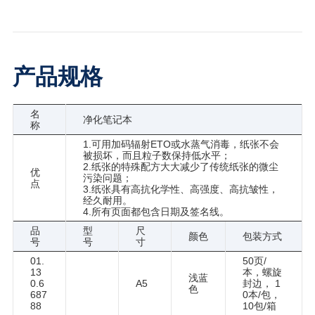
产品规格
名
净化笔记本
称
1.可用加码辐射ETO或水蒸气消毒，纸张不会
被损坏，而且粒子数保持低水平；
2.纸张的特殊配方大大减少了传统纸张的微尘
优
污染问题；
点
3.纸张具有高抗化学性、高强度、高抗皱性，
经久耐用。
4.所有页面都包含日期及签名线。
品
型
尺
颜色
包装方式
号
号
寸
01.
50页/
13
本，螺旋
浅蓝
0.6
A5
封边， 1
色
687
0本/包，
88
10包/箱