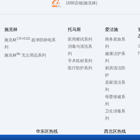
1688店铺(施克林)
施克林
托马斯
爱洁施
CR+ESD
医用擦拭系列
商务差旅系
施克林
超净防静电系
消毒与清洗系
列
列
列
健康洁护系
life
施克林
无尘用品系列
手术耗材系列
列
医疗防护系列
厨房清洁防
护
居家清洁系
列
母婴保健系
列
卫生消毒系
列
华东区热线
西北区热线
7
0512-57868500
028-86728992