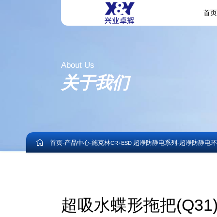
首
About Us
关于我们
首页
-
产品中心
-
施克林
超净防静电系列
-
超净防静电环
CR+ESD
超吸水蝶形拖把(Q31