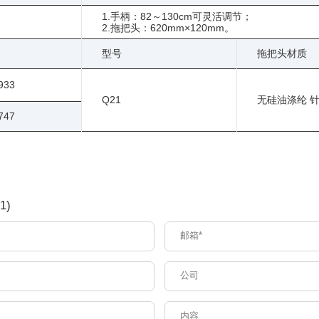
1.手柄：82～130cm可灵活调节；
2.拖把头：620mm×120mm。
型号
拖把头材质
933
Q21
无硅油涤纶 
747
1)