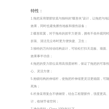
特性：
1.拖把采用塑胶软底与独特的“蝶形夹”设计，让拖把与
效果，同时也避免擦伤地板和撞伤设备；
2.蝶形双翼，对于拖布的抓牢力更强，拥有不俗外观同
折装、清洁无尘布时更方便快捷、卫生；
3.独特的万向转动结构设计，可轻松打扫天花板、墙面
效果事半功倍；
4.拖把的受力部位采用高强度材料，保证了拖把的可靠
心、灵活方便；
5.抱锁结构的伸缩杆，使拖把杆伸缩更灵活更稳固，可
死角；
6.杆身采用复合不锈钢管，结合工程塑胶件，强度更高
计，收纳节省空间；
7.净化级别：Class 100(含)以下。