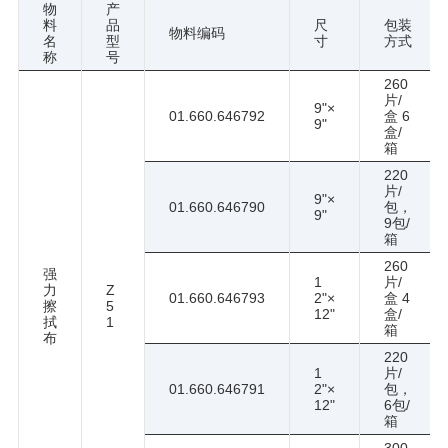
物
产
料
品
尺
包装
物料编码
名
型
寸
方式
称
号
260
片/
9"×
01.660.646792
盒 6
9"
盒/
箱
220
片/
9"×
01.660.646790
包，
9"
9包/
箱
260
强
1
片/
力
Z
01.660.646793
2"×
盒 4
擦
5
12"
盒/
拭
1
箱
布
220
1
片/
01.660.646791
2"×
包，
12"
6包/
箱