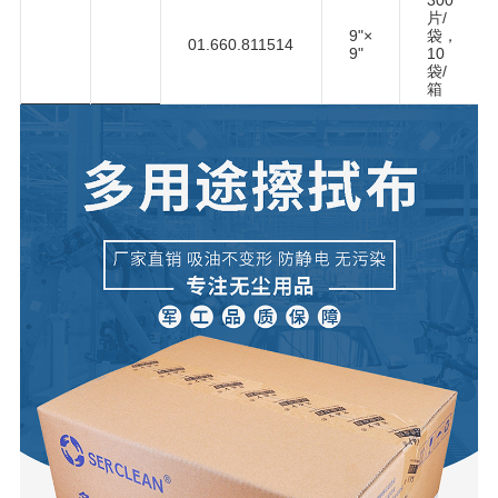
300
片/
9"×
袋，
01.660.811514
9"
10
袋/
箱