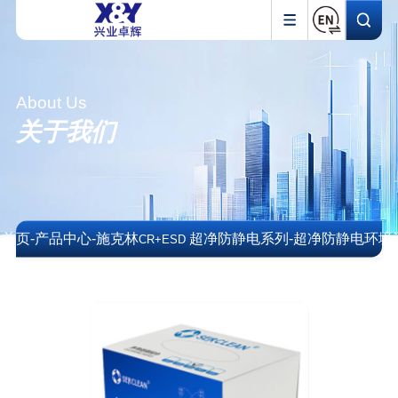
About Us
关于我们
首页
-
产品中心
-
施克林
超净防静电系列
-
超净防静电环境
CR+ESD