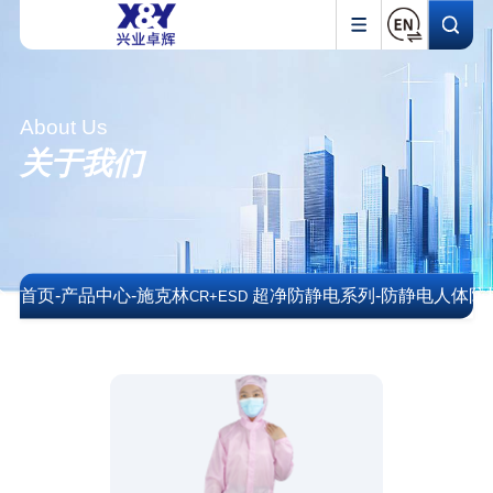
About Us
关于我们
首页
-
产品中心
-
施克林
超净防静电系列
-
防静电人体防
CR+ESD