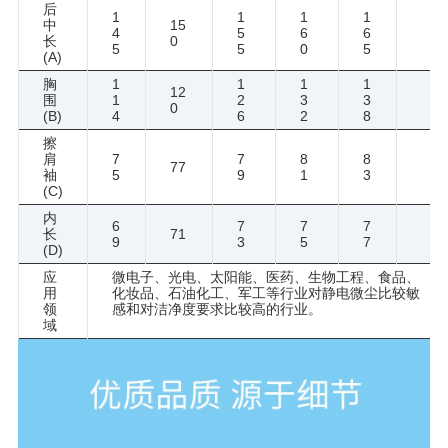
后
1
1
1
1
中
15
4
5
6
6
长
0
5
5
0
5
(A)
胸
1
1
1
1
12
围
1
2
3
3
0
(B)
4
6
2
8
擦
肩
7
7
8
8
77
袖
5
9
1
3
(C)
内
6
7
7
7
长
71
9
3
5
7
(D)
应
微电子、光电、太阳能、医药、生物工程、食品、
用
化妆品、石油化工、军工等行业对静电微尘比较敏
领
感和对洁净度要求比较高的行业。
域