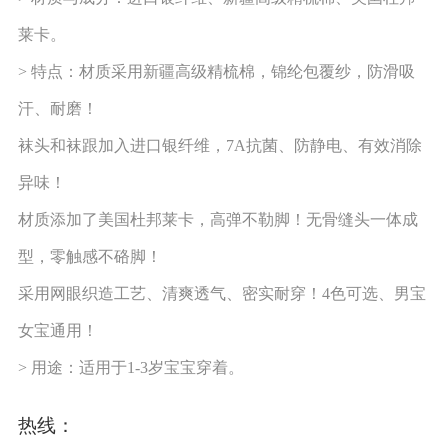
莱卡。
> 特点：材质采用新疆高级精梳棉，锦纶包覆纱，防滑吸
汗、耐磨！
袜头和袜跟加入进口银纤维，7A抗菌、防静电、有效消除
异味！
材质添加了美国杜邦莱卡，高弹不勒脚！无骨缝头一体成
型，零触感不硌脚！
采用网眼织造工艺、清爽透气、密实耐穿！4色可选、男宝
女宝通用！
> 用途：适用于1-3岁宝宝穿着。
热线：