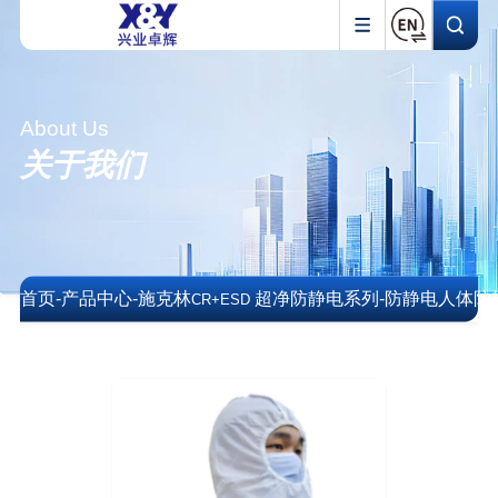
About Us
关于我们
首页
-
产品中心
-
施克林
超净防静电系列
-
防静电人体防
CR+ESD