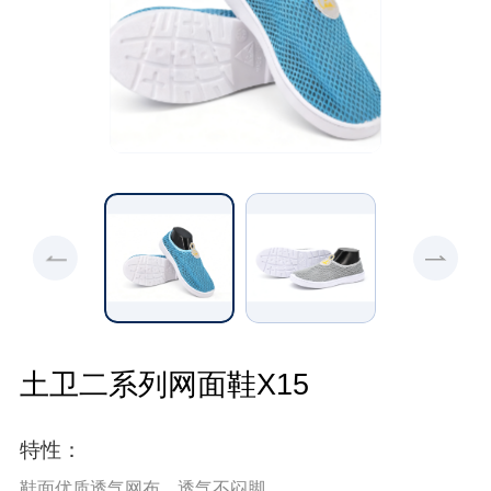
土卫二系列网面鞋X15
特性：
鞋面优质透气网布，透气不闷脚。