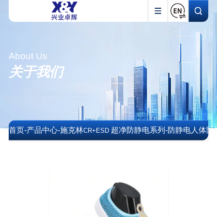
About Us
关于我们
首页
-
产品中心
-
施克林
超净防静电系列
-
防静电人体防
CR+ESD