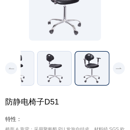
防静电椅子D51
特性：
椅面 & 靠背：采用聚氨酯 PU 发泡自结皮，材料经 SGS 欧