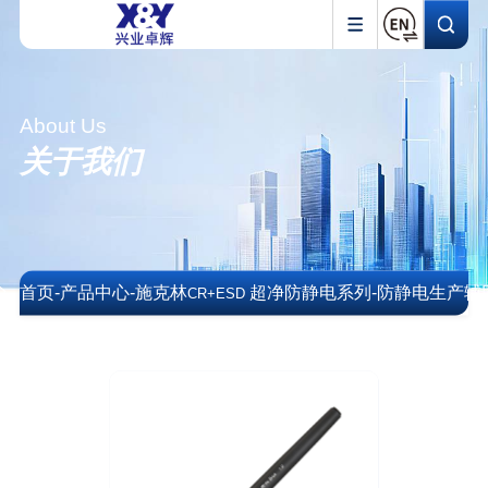
About Us
关于我们
首页
-
产品中心
-
施克林
超净防静电系列
-
防静电生产辅
CR+ESD