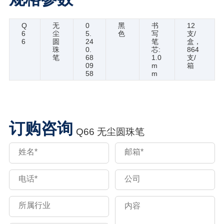
Q
无
0
黑
书
12
6
尘
5.
色
写
支/
6
圆
24
笔
盒，
珠
0.
芯:
864
笔
68
1.0
支/
09
m
箱
58
m
订购咨询
Q66 无尘圆珠笔