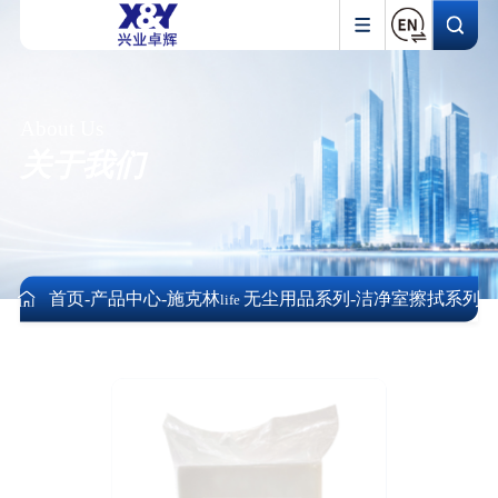
About Us
关于我们
首页
-
产品中心
-
施克林
无尘用品系列
-
洁净室擦拭系列
life