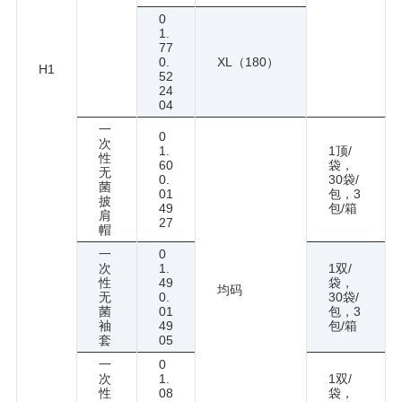
0
1.
77
0.
XL（180）
H1
52
24
04
一
0
次
1.
1顶/
性
60
袋，
无
0.
30袋/
菌
01
包，3
披
49
包/箱
肩
27
帽
一
0
次
1.
1双/
性
49
袋，
均码
无
0.
30袋/
菌
01
包，3
袖
49
包/箱
套
05
一
0
次
1.
1双/
性
08
袋，