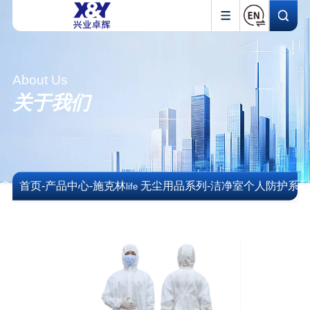
About Us
关于我们
首页
-
产品中心
-
施克林
无尘用品系列
-
洁净室个人防护系
life