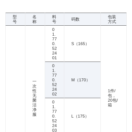
型
名
料
包装
码数
号
称
号
方式
0
1.
77
0.
S（165）
52
24
01
0
1.
77
0.
M（170）
一
52
次
24
性
1件/
02
无
包，
菌
20包/
0
洁
箱
1.
净
77
服
0.
L（175）
52
24
03