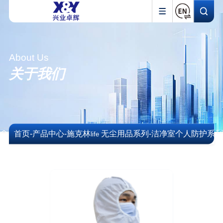
About Us
关于我们
首页
-
产品中心
-
施克林
无尘用品系列
-
洁净室个人防护系
life