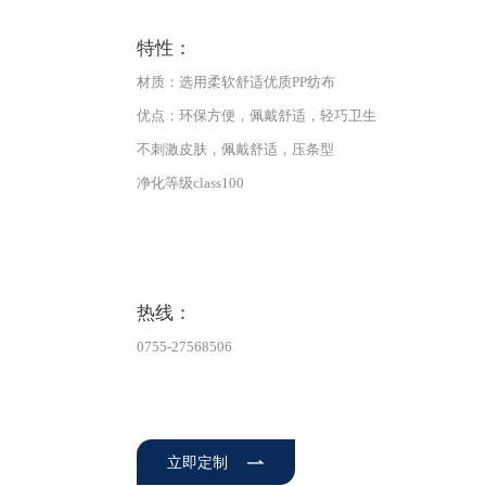
特性：
材质：
选用柔软舒适优质PP纺布
优点：环保方便，佩戴舒适，轻巧卫生
不刺激皮肤，佩戴舒适，压条型
净化等级class100
热线：
0755-27568506
立即定制