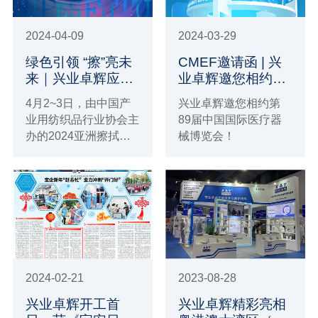
2024-04-09
2024-03-29
绿色引领 “擦”亮未
CMEF邀请函 | 兴
来｜兴业卓辉应邀
业卓辉邀您相约第
参与2024亚洲擦拭
89届中国国际医疗
4月2~3日，由中国产
兴业卓辉邀您相约第
材料大会
器械博览会！
业用纺织品行业协会主
89届中国国际医疗器
办的2024亚洲擦拭材
械博览会！
料大会在上海顺利召
开。大会汇聚中产协领
导代表，国内外行业专
家，相关领域大咖和全
国各地业内专业人士的
参与，对行业进行了全
方位、多层次、宽领
域、立体化解析。兴业
2024-02-21
2023-08-28
卓辉游嫔芳女士应邀出
席大会。
兴业卓辉开工首
兴业卓辉精彩亮相