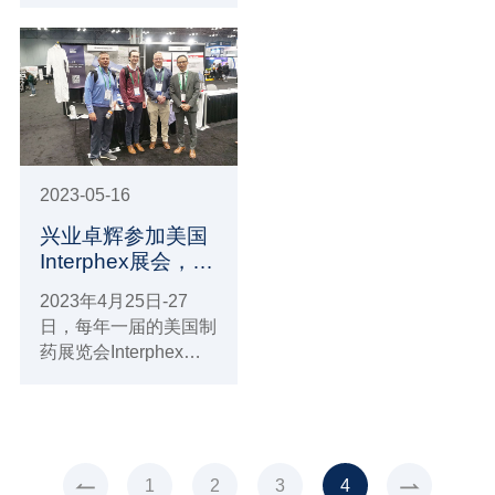
WEEK在东京有明国际
展览中心隆重举办，兴
业卓辉有幸受邀参加，
并精彩亮相本次展会
（展位14-14），展会
期间吸引了来自世界各
地行业内专家与采购商
参观、咨询、交流。
2023-05-16
兴业卓辉参加美国
Interphex展会，获
行业广泛关注
2023年4月25日-27
日，每年一届的美国制
药展览会Interphex在
纽约Javits Center会展
中心圆满落幕。兴业卓
辉携众多新品参与本届
盛会，展现国产品牌全
面推进海外市场的实
1
2
3
4