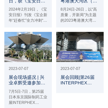
日，获《宝安日
粤港澳大湾区（广
报》报道！
州）轨道交通展览
2024年2月19日，《宝
8月24日-26日，以“高
会
安日报》刊发《宝企新
质量，开新局”为主题
年“赶春忙”全力冲刺“开
的2023粤港澳大湾区
门好”》的文章，对兴
（广州）轨道交通展览
业卓辉等宝安区企业在
会在广州·中国进出口
龙年开工后，铆足干劲
商品交易会（琶洲展馆
抢抓“开门好”的忙碌景
D区）拉开帷幕。作为
象进行关注报道。报道
专注轨道交通洁净与防
发布后，引发广泛关
护用品研发制造商——
注。
兴业卓辉受邀参会，并
在18.1 T05展位恭候您
2023-07-07
2023-07-07
的到来。
展会现场盛况 | 兴
展会回顾|第26届
业卓辉受邀参加第
INTERPHEX
25届日本东京国际
Week Tokyo日本
7月5日-7日，第25届
制药工业展
国际制药工业展兴
日本东京国际制药工业
INTERPHEX
业卓辉圆满收官！
展INTERPHEX
WEEK！