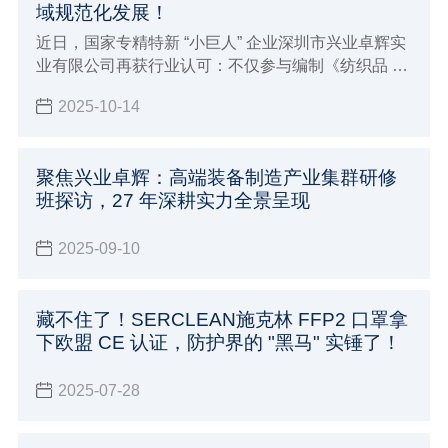
域规范化发展！
近日，国家专精特新 “小巨人” 企业深圳市兴业卓辉实
业有限公司再获行业认可：不仅参与编制《纺织品 纤
维定量分析 拉曼光谱与图像识别 横截面法》和《超高
2025-10-14
分子量聚乙烯纤维及纱线收缩率试验方法》的2项团
体标准，相关标准计划已由中国纺织工业联合会标准
化技术委员会正式下达，更成功参编国家标准《头部
聚焦兴业卓辉：高端装备制造产业集群研修
防护 防静电工作帽》（GB 31421-2025）现已正式发
班探访，27 年深耕实力全景呈现
布，实施后将会成为该方面的强制性标准。
2025-09-10
藏不住了！SERCLEAN施克林 FFP2 口罩拿
下欧盟 CE 认证，防护界的 "黑马" 实锤了！
2025-07-28