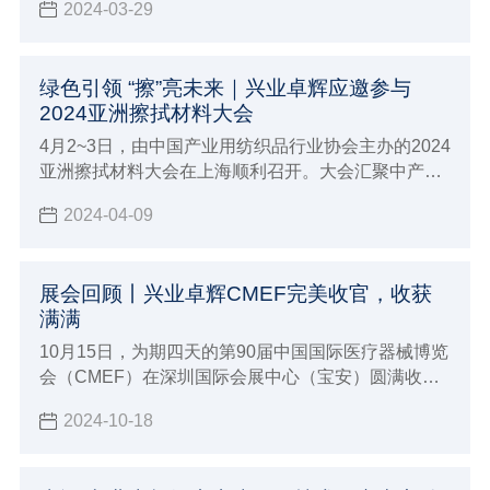
2024-03-29
绿色引领 “擦”亮未来｜兴业卓辉应邀参与
2024亚洲擦拭材料大会
4月2~3日，由中国产业用纺织品行业协会主办的2024
亚洲擦拭材料大会在上海顺利召开。大会汇聚中产协
领导代表，国内外行业专家，相关领域大咖和全国各
2024-04-09
地业内专业人士的参与，对行业进行了全方位、多层
次、宽领域、立体化解析。兴业卓辉游嫔芳女士应邀
出席大会。
展会回顾丨兴业卓辉CMEF完美收官，收获
满满
10月15日，为期四天的第90届中国国际医疗器械博览
会（CMEF）在深圳国际会展中心（宝安）圆满收
官。本次展会吸引了来自全球各地的近4000家参展商
2024-10-18
及一百四十余个国家和地区的专业观众，共同见证了
医疗器械行业的最新成果与发展趋势。