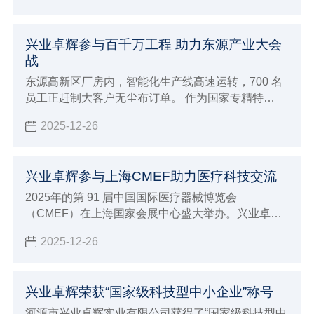
兴业卓辉参与百千万工程 助力东源产业大会
战
东源高新区厂房内，智能化生产线高速运转，700 名
员工正赶制大客户无尘布订单。 作为国家专精特
新“小巨人”企业 —— 兴业卓辉，2024 年以 3 亿产值
2025-12-26
收官，2025 年开年订单量同比激增 30%，正以 “一天
也不耽误” 的拼劲，成为东源产业建设大会战的 “冲锋
队”。
兴业卓辉参与上海CMEF助力医疗科技交流
2025年的第 91 届中国国际医疗器械博览会
（CMEF）在上海国家会展中心盛大举办。兴业卓辉
以 “创新科技，智领未来” 为主题，展出多款医用擦拭
2025-12-26
系列、手术耗材系列、医疗防护系列、消毒液系列等
4大系列产品，与全球近 5000 家参展企业共同演绎医
疗健康产业的智能化变革。
兴业卓辉荣获“国家级科技型中小企业”称号
河源市兴业卓辉实业有限公司获得了“国家级科技型中