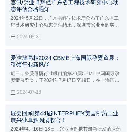
喜讯!兴业卓辉经广东省工程技术研究中心动
态评估合格通知
2024年5月22日，广东省科学技术厅公布了广东省工
程技术研究中心动态评估结果，深圳市兴业卓辉实业
有限公司（以下简称“兴业卓辉”）的广东省静电与微
2024-05-31
污染控制工程技术研究中心顺利地通过了严格的评审
和公示。这一成果标志着兴业卓辉在静电与微污染控
制领域的研发实力和科研成果再次获得认可。
爱洁施亮相2024 CBME上海国际孕婴童展：
引领行业新风尚
近日，备受母婴行业瞩目的第23届CBME中国国际孕
婴童展览会，于2024年7月17日至19日，在上海国家
会展中心盛大开幕。在此盛会上，爱洁施作为业内知
2024-07-18
名的孕婴童生活用品品牌，携其引以为傲的母婴与卫
洁产品系列亮相，为展会添一抹亮色。
展会回顾|第44届INTERPHEX美国制药工业
展兴业卓辉圆满收官！
2024年4月16日-18日，兴业卓辉携其最新研发的医药