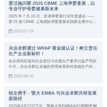
爱洁施闪耀 2025 CBME 上海孕婴童展，以
专业守护母婴健康新未来
2025 年 7 月 16 日，亚洲孕婴童行业年度盛会 ——
第 25 届 CBME 上海国际孕婴童展在国家会展中心
（上海）盛大启幕。兴业卓辉旗下专注母婴护理品牌
2025-07-28
爱洁施亮相5-1E38 展位，携全系列创新产品与行业前
沿理念，与全球 4300 + 品牌共赴这场「让孕育更美
好」的行业盛宴。
兴业卓辉通过 WRAP 黄金级认证！树立责任
生产企业新标杆！
在全球供应链对社会责任与合规生产要求日益严苛的
今天，兴业卓辉以卓越的管理体系和对道德生产的坚
定承诺，正式通过 WRAP（Worldwide Responsible
2025-06-20
Accredited Production）黄金级认证！
校企携手：暨大 EMBA 与兴业卓辉共研发展
新路径
2025年3月27日下午，暨南大学EMBA知行团围绕“解