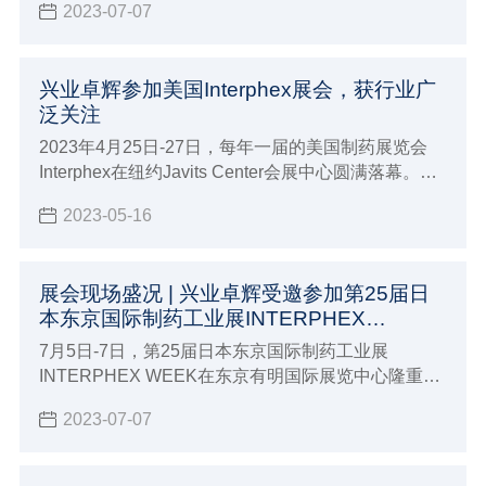
2023-07-07
兴业卓辉参加美国Interphex展会，获行业广
泛关注
2023年4月25日-27日，每年一届的美国制药展览会
Interphex在纽约Javits Center会展中心圆满落幕。兴
业卓辉携众多新品参与本届盛会，展现国产品牌全面
2023-05-16
推进海外市场的实力。
展会现场盛况 | 兴业卓辉受邀参加第25届日
本东京国际制药工业展INTERPHEX
WEEK！
7月5日-7日，第25届日本东京国际制药工业展
INTERPHEX WEEK在东京有明国际展览中心隆重举
办，兴业卓辉有幸受邀参加，并精彩亮相本次展会
2023-07-07
（展位14-14），展会期间吸引了来自世界各地行业
内专家与采购商参观、咨询、交流。