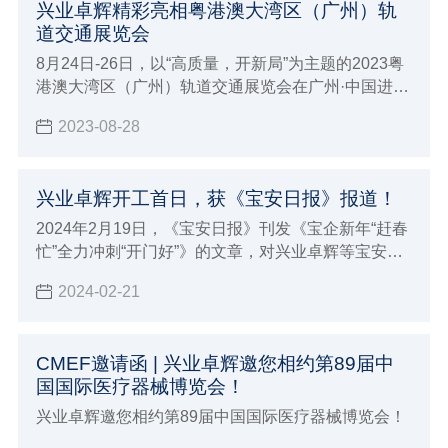
兴业卓辉精彩亮相粤港澳大湾区（广州）轨
道交通展览会
8月24日-26日，以“高质量，开新局”为主题的2023粤
港澳大湾区（广州）轨道交通展览会在广州·中国进出
口商品交易会（琶洲展馆D区）拉开帷幕。作为专注
2023-08-28
轨道交通洁净与防护用品研发制造商——兴业卓辉受
邀参会，并在18.1 T05展位恭候您的到来。
兴业卓辉开工首日，获《宝安日报》报道！
2024年2月19日，《宝安日报》刊发《宝企新年“赶春
忙”全力冲刺“开门好”》的文章，对兴业卓辉等宝安区
企业在龙年开工后，铆足干劲抢抓“开门好”的忙碌景
2024-02-21
象进行关注报道。报道发布后，引发广泛关注。
CMEF邀请函 | 兴业卓辉邀您相约第89届中
国国际医疗器械博览会！
兴业卓辉邀您相约第89届中国国际医疗器械博览会！