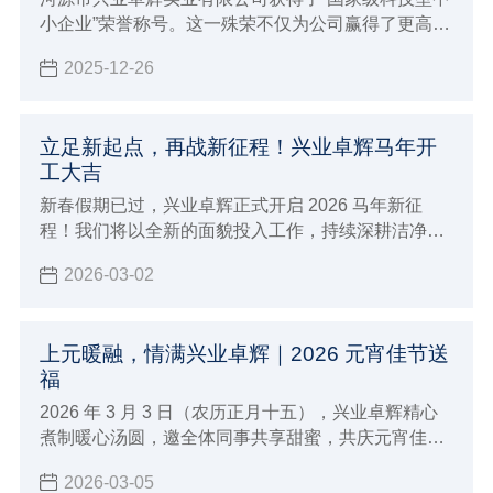
小企业”荣誉称号。这一殊荣不仅为公司赢得了更高的
市场声誉和行业影响力，更为企业在政策扶持、资金
2025-12-26
支持、技术合作等方面开辟了更为广阔的发展空间。
立足新起点，再战新征程！兴业卓辉马年开
工大吉
新春假期已过，兴业卓辉正式开启 2026 马年新征
程！我们将以全新的面貌投入工作，持续深耕洁净防
护领域，为广大客户提供更优质的超净防静电产品与
2026-03-02
整体解决方案，携手共创佳绩！
上元暖融，情满兴业卓辉｜2026 元宵佳节送
福
2026 年 3 月 3 日（农历正月十五），兴业卓辉精心
煮制暖心汤圆，邀全体同事共享甜蜜，共庆元宵佳
节。
2026-03-05