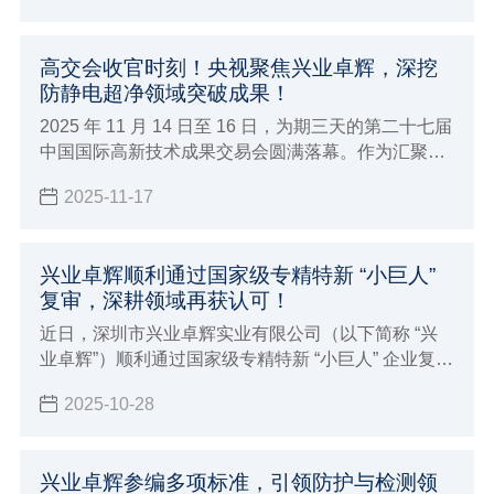
高交会收官时刻！央视聚焦兴业卓辉，深挖
防静电超净领域突破成果！
2025 年 11 月 14 日至 16 日，为期三天的第二十七届
中国国际高新技术成果交易会圆满落幕。作为汇聚全
球顶尖技术的科技盛宴，深圳市兴业卓辉实业有限公
2025-11-17
司携多款新品与专业解决方案精彩亮相，向业界充分
展现了 27 年深耕领域的专业实力。
兴业卓辉顺利通过国家级专精特新 “小巨人”
复审，深耕领域再获认可！
近日，深圳市兴业卓辉实业有限公司（以下简称 “兴
业卓辉”）顺利通过国家级专精特新 “小巨人” 企业复
核。此举是国家及地方部门对兴业卓辉核心竞争力、
2025-10-28
创新能力及高质量发展成果的再次权威认可。
兴业卓辉参编多项标准，引领防护与检测领