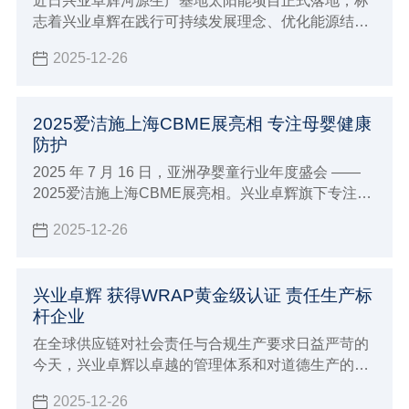
近日兴业卓辉河源生产基地太阳能项目正式落地，标
志着兴业卓辉在践行可持续发展理念、优化能源结构
的道路上迈出实质性步伐，为制造业绿色转型注入强
2025-12-26
劲动力。
2025爱洁施上海CBME展亮相 专注母婴健康
防护
2025 年 7 月 16 日，亚洲孕婴童行业年度盛会 ——
2025爱洁施上海CBME展亮相。兴业卓辉旗下专注母
婴护理品牌爱洁施亮相5-1E38 展位，携全系列创新产
2025-12-26
品与行业前沿理念，与全球 4300 + 品牌共赴这场
「让孕育更美好」的行业盛宴。
兴业卓辉 获得WRAP黄金级认证 责任生产标
杆企业
在全球供应链对社会责任与合规生产要求日益严苛的
今天，兴业卓辉以卓越的管理体系和对道德生产的坚
定承诺，所以在2025年获得了兴业卓辉 获得WRAP
2025-12-26
黄金级认证 责任生产标杆企业。