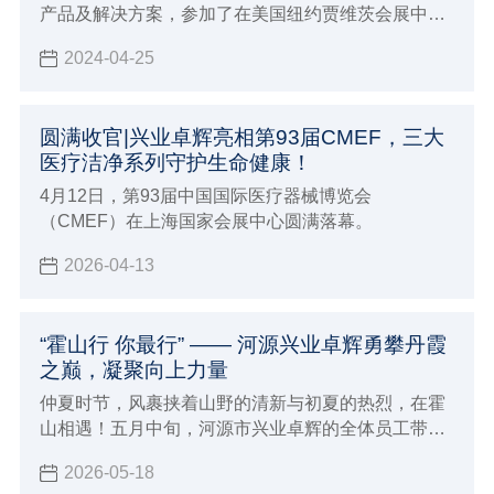
产品及解决方案，参加了在美国纽约贾维茨会展中心
举办的第44届INTERPHEX（制药工业展）。
2024-04-25
圆满收官|兴业卓辉亮相第93届CMEF，三大
医疗洁净系列守护生命健康！
4月12日，第93届中国国际医疗器械博览会
（CMEF）在上海国家会展中心圆满落幕。
2026-04-13
“霍山行 你最行” —— 河源兴业卓辉勇攀丹霞
之巅，凝聚向上力量
仲夏时节，风裹挟着山野的清新与初夏的热烈，在霍
山相遇！五月中旬，河源市兴业卓辉的全体员工带着
对自然的向往和对团队的期许，踏上了前往霍山的团
2026-05-18
建之旅。