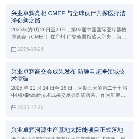
自主创新实力。
兴业卓辉亮相 CMEF 与全球伙伴共探医疗洁
净创新之路
2025年的9月26日至29日，第92届中国国际医疗器械
博览会（CMEF）在广州·广交会展馆盛大举办，为大
家展示兴业卓辉亮相CMEF与全球伙伴共探医疗洁净
2025-12-24
创新之路。
兴业卓辉高交会成果发布 防静电超净领域技
术突破
2025 年 11 月 14 日至 16 日，为期三天的第二十七届
中国国际高新技术成果交易会圆满落幕。作为汇聚全
球顶尖技术的科技盛宴，深圳市兴业卓辉实业有限公
2025-12-26
司携多款新品与专业解决方案精彩亮相，向业界充分
展现了 27 年深耕领域的专业实力，让业界知道我司
防静电超净领域技术突破。
兴业卓辉河源生产基地太阳能项目正式落地