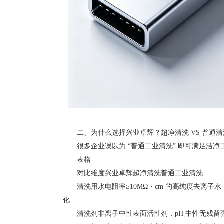
二、为什么选择兴业卓辉？超净清洗 VS 普通清
很多企业误以为 “普通工业清洗” 即可满足洁净
表格
对比维度兴业卓辉超净清洗普通工业清洗
清洗用水电阻率≥10MΩ・cm 的高纯度去离子水，
化
清洗剂非离子中性表面活性剂，pH 中性无残留强