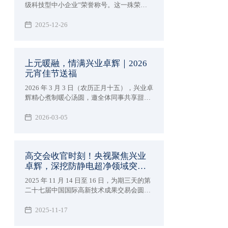
级科技型中小企业”荣誉称号。这一殊荣不
仅为公司赢得了更高的市场声誉和行业影响
力，更为企业在政策扶持、资金支持、技术
2025-12-26
合作等方面开辟了更为广阔的发展空间。
上元暖融，情满兴业卓辉｜2026
元宵佳节送福
2026 年 3 月 3 日（农历正月十五），兴业卓
辉精心煮制暖心汤圆，邀全体同事共享甜
蜜，共庆元宵佳节。
2026-03-05
高交会收官时刻！央视聚焦兴业
卓辉，深挖防静电超净领域突破
成果！
2025 年 11 月 14 日至 16 日，为期三天的第
二十七届中国国际高新技术成果交易会圆满
落幕。作为汇聚全球顶尖技术的科技盛宴，
深圳市兴业卓辉实业有限公司携多款新品与
2025-11-17
专业解决方案精彩亮相，向业界充分展现了