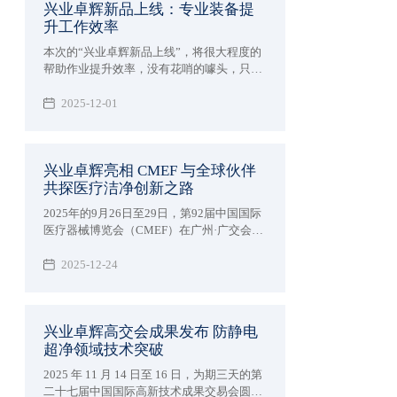
兴业卓辉新品上线：专业装备提
升工作效率
本次的“兴业卓辉新品上线”，将很大程度的
帮助作业提升效率，​没有花哨的噱头，只聚
焦一个核心—— 助力从业者解决那些 “习以
为常却格外闹心” 的工作难题。空调作业
2025-12-01
服、离子风机系列、高端净化服三款产品，
既懂高温天的汗流浃背、精密车间的提心吊
胆，也懂洁净车间的合规压力，更用实打实
兴业卓辉亮相 CMEF 与全球伙伴
的专业技术，把 “省心” 变成了可感知的安全
共探医疗洁净创新之路
与舒适。
2025年的9月26日至29日，第92届中国国际
医疗器械博览会（CMEF）在广州·广交会展
馆盛大举办，为大家展示兴业卓辉亮相
CMEF与全球伙伴共探医疗洁净创新之路。
2025-12-24
兴业卓辉高交会成果发布 防静电
超净领域技术突破
2025 年 11 月 14 日至 16 日，为期三天的第
二十七届中国国际高新技术成果交易会圆满