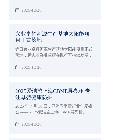
落幕。作为汇聚全球顶尖技术的科技盛宴，
深圳市兴业卓辉实业有限公司携多款新品与
2025-12-26
专业解决方案精彩亮相，向业界充分展现了
27 年深耕领域的专业实力，让业界知道我司
防静电超净领域技术突破。
兴业卓辉河源生产基地太阳能项
目正式落地
近日兴业卓辉河源生产基地太阳能项目正式
落地，标志着兴业卓辉在践行可持续发展理
念、优化能源结构的道路上迈出实质性步
伐，为制造业绿色转型注入强劲动力。
2025-12-26
2025爱洁施上海CBME展亮相 专
注母婴健康防护
2025 年 7 月 16 日，亚洲孕婴童行业年度盛
会 —— 2025爱洁施上海CBME展亮相。兴
业卓辉旗下专注母婴护理品牌爱洁施亮相5-
1E38 展位，携全系列创新产品与行业前沿
2025-12-26
理念，与全球 4300 + 品牌共赴这场「让孕育
更美好」的行业盛宴。