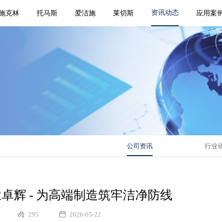
资讯动态
施克林
托马斯
爱洁施
莱切斯
应用案
公司资讯
行业
卓辉 - 为高端制造筑牢洁净防线
295
2026-05-22