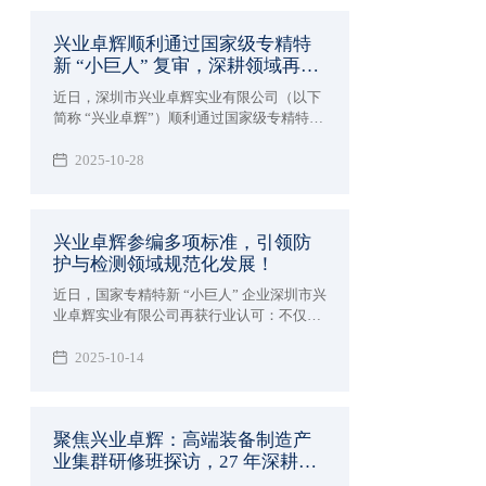
27 年深耕领域的专业实力。
兴业卓辉顺利通过国家级专精特
新 “小巨人” 复审，深耕领域再获
认可！
近日，深圳市兴业卓辉实业有限公司（以下
简称 “兴业卓辉”）顺利通过国家级专精特新
“小巨人” 企业复核。此举是国家及地方部门
对兴业卓辉核心竞争力、创新能力及高质量
2025-10-28
发展成果的再次权威认可。
兴业卓辉参编多项标准，引领防
护与检测领域规范化发展！
近日，国家专精特新 “小巨人” 企业深圳市兴
业卓辉实业有限公司再获行业认可：不仅参
与编制《纺织品 纤维定量分析 拉曼光谱与
图像识别 横截面法》和《超高分子量聚乙烯
2025-10-14
纤维及纱线收缩率试验方法》的2项团体标
准，相关标准计划已由中国纺织工业联合会
标准化技术委员会正式下达，更成功参编国
聚焦兴业卓辉：高端装备制造产
家标准《头部防护 防静电工作帽》（GB
业集群研修班探访，27 年深耕实
31421-2025）现已正式发布，实施后将会成
为该方面的强制性标准。
力全景呈现