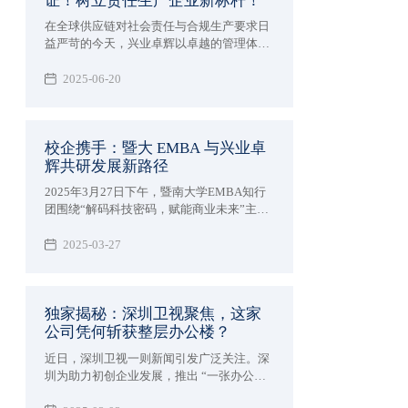
证！树立责任生产企业新标杆！
在全球供应链对社会责任与合规生产要求日
益严苛的今天，兴业卓辉以卓越的管理体系
和对道德生产的坚定承诺，正式通过
WRAP（Worldwide Responsible Accredited
2025-06-20
Production）黄金级认证！
校企携手：暨大 EMBA 与兴业卓
辉共研发展新路径
2025年3月27日下午，暨南大学EMBA知行
团围绕“解码科技密码，赋能商业未来”主题
走进企业—深圳市兴业卓辉实业有限公司进
行交流和学习。
2025-03-27
独家揭秘：深圳卫视聚焦，这家
公司凭何斩获整层办公楼？
近日，深圳卫视一则新闻引发广泛关注。深
圳为助力初创企业发展，推出 “一张办公
桌、一间办公室、一层办公楼” 的创新举