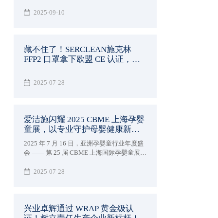
2025-09-10
藏不住了！SERCLEAN施克林
FFP2 口罩拿下欧盟 CE 认证，防
护界的 "黑马" 实锤了！
2025-07-28
爱洁施闪耀 2025 CBME 上海孕婴
童展，以专业守护母婴健康新未
来
2025 年 7 月 16 日，亚洲孕婴童行业年度盛
会 —— 第 25 届 CBME 上海国际孕婴童展在
国家会展中心（上海）盛大启幕。兴业卓辉
旗下专注母婴护理品牌爱洁施亮相5-1E38 展
2025-07-28
位，携全系列创新产品与行业前沿理念，与
全球 4300 + 品牌共赴这场「让孕育更美好」
的行业盛宴。
兴业卓辉通过 WRAP 黄金级认