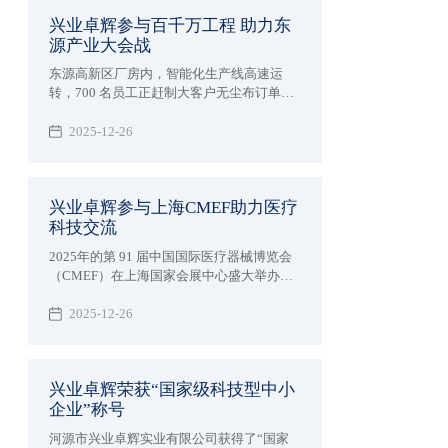
兴业卓辉参与百千万工程 助力东
源产业大会战
东源高新区厂房内，智能化生产线高速运
转，700 名员工正赶制大客户无尘布订单。
作为国家专精特新“小巨人”企业 —— 兴业卓
辉，2024 年以 3 亿产值收官，2025 年开年
2025-12-26
订单量同比激增 30%，正以 “一天也不耽误”
的拼劲，成为东源产业建设大会战的 “冲锋
队”。
兴业卓辉参与上海CMEF助力医疗
科技交流
2025年的第 91 届中国国际医疗器械博览会
（CMEF）在上海国家会展中心盛大举办。
兴业卓辉以 “创新科技，智领未来” 为主题，
展出多款医用擦拭系列、手术耗材系列、医
2025-12-26
疗防护系列、消毒液系列等4大系列产品，
与全球近 5000 家参展企业共同演绎医疗健
康产业的智能化变革。
兴业卓辉荣获“国家级科技型中小
企业”称号
河源市兴业卓辉实业有限公司获得了“国家