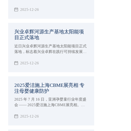
落幕。作为汇聚全球顶尖技术的科技盛宴，
深圳市兴业卓辉实业有限公司携多款新品与
2025-12-26
专业解决方案精彩亮相，向业界充分展现了
27 年深耕领域的专业实力，让业界知道我司
防静电超净领域技术突破。
兴业卓辉河源生产基地太阳能项
目正式落地
近日兴业卓辉河源生产基地太阳能项目正式
落地，标志着兴业卓辉在践行可持续发展理
念、优化能源结构的道路上迈出实质性步
伐，为制造业绿色转型注入强劲动力。
2025-12-26
2025爱洁施上海CBME展亮相 专
注母婴健康防护
2025 年 7 月 16 日，亚洲孕婴童行业年度盛
会 —— 2025爱洁施上海CBME展亮相。兴
业卓辉旗下专注母婴护理品牌爱洁施亮相5-
1E38 展位，携全系列创新产品与行业前沿
2025-12-26
理念，与全球 4300 + 品牌共赴这场「让孕育
更美好」的行业盛宴。