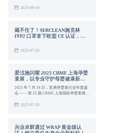
2025-09-10
藏不住了！SERCLEAN施克林
FFP2 口罩拿下欧盟 CE 认证，防
护界的 "黑马" 实锤了！
2025-07-28
爱洁施闪耀 2025 CBME 上海孕婴
童展，以专业守护母婴健康新未
来
2025 年 7 月 16 日，亚洲孕婴童行业年度盛
会 —— 第 25 届 CBME 上海国际孕婴童展在
国家会展中心（上海）盛大启幕。兴业卓辉
旗下专注母婴护理品牌爱洁施亮相5-1E38 展
2025-07-28
位，携全系列创新产品与行业前沿理念，与
全球 4300 + 品牌共赴这场「让孕育更美好」
的行业盛宴。
兴业卓辉通过 WRAP 黄金级认