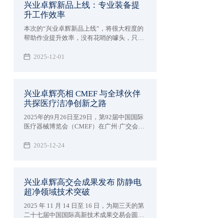
兴业卓辉新品上线：专业装备提
升工作效率
本次的“兴业卓辉新品上线”，将很大程度的
帮助作业提升效率，​没有花哨的噱头，只聚
焦一个核心—— 助力从业者解决那些 “习以
为常却格外闹心” 的工作难题。空调作业
2025-12-01
服、离子风机系列、高端净化服三款产品，
既懂高温天的汗流浃背、精密车间的提心吊
胆，也懂洁净车间的合规压力，更用实打实
兴业卓辉亮相 CMEF 与全球伙伴
的专业技术，把 “省心” 变成了可感知的安全
共探医疗洁净创新之路
与舒适。
2025年的9月26日至29日，第92届中国国际
医疗器械博览会（CMEF）在广州·广交会展
馆盛大举办，为大家展示兴业卓辉亮相
CMEF与全球伙伴共探医疗洁净创新之路。
2025-12-24
兴业卓辉高交会成果发布 防静电
超净领域技术突破
2025 年 11 月 14 日至 16 日，为期三天的第
二十七届中国国际高新技术成果交易会圆满