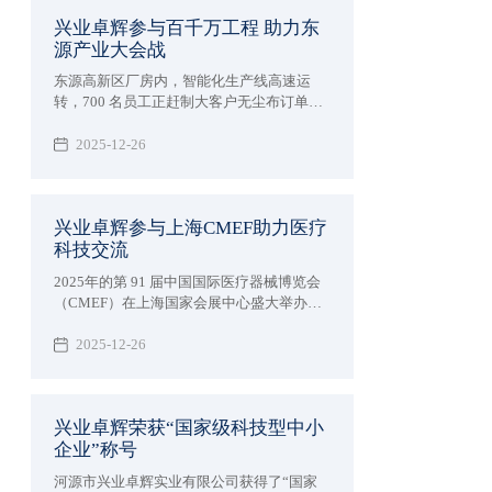
兴业卓辉参与百千万工程 助力东
源产业大会战
东源高新区厂房内，智能化生产线高速运
转，700 名员工正赶制大客户无尘布订单。
作为国家专精特新“小巨人”企业 —— 兴业卓
辉，2024 年以 3 亿产值收官，2025 年开年
2025-12-26
订单量同比激增 30%，正以 “一天也不耽误”
的拼劲，成为东源产业建设大会战的 “冲锋
队”。
兴业卓辉参与上海CMEF助力医疗
科技交流
2025年的第 91 届中国国际医疗器械博览会
（CMEF）在上海国家会展中心盛大举办。
兴业卓辉以 “创新科技，智领未来” 为主题，
展出多款医用擦拭系列、手术耗材系列、医
2025-12-26
疗防护系列、消毒液系列等4大系列产品，
与全球近 5000 家参展企业共同演绎医疗健
康产业的智能化变革。
兴业卓辉荣获“国家级科技型中小
企业”称号
河源市兴业卓辉实业有限公司获得了“国家