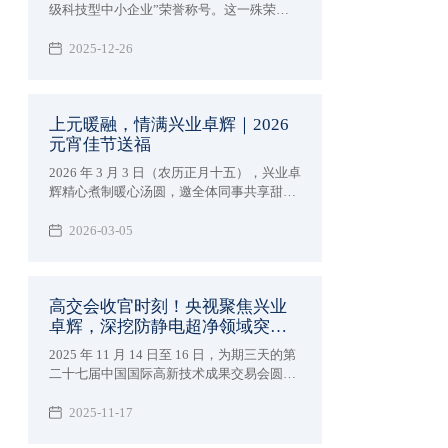
级科技型中小企业”荣誉称号。这一殊荣不
仅为公司赢得了更高的市场声誉和行业影响
力，更为企业在政策扶持、资金支持、技术
2025-12-26
合作等方面开辟了更为广阔的发展空间。
上元暖融，情满兴业卓辉｜2026
元宵佳节送福
2026 年 3 月 3 日（农历正月十五），兴业卓
辉精心煮制暖心汤圆，邀全体同事共享甜
蜜，共庆元宵佳节。
2026-03-05
高交会收官时刻！央视聚焦兴业
卓辉，深挖防静电超净领域突破
成果！
2025 年 11 月 14 日至 16 日，为期三天的第
二十七届中国国际高新技术成果交易会圆满
落幕。作为汇聚全球顶尖技术的科技盛宴，
深圳市兴业卓辉实业有限公司携多款新品与
2025-11-17
专业解决方案精彩亮相，向业界充分展现了