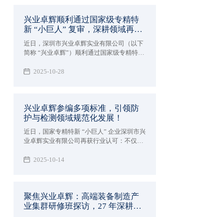
27 年深耕领域的专业实力。
兴业卓辉顺利通过国家级专精特
新 “小巨人” 复审，深耕领域再获
认可！
近日，深圳市兴业卓辉实业有限公司（以下
简称 “兴业卓辉”）顺利通过国家级专精特新
“小巨人” 企业复核。此举是国家及地方部门
对兴业卓辉核心竞争力、创新能力及高质量
2025-10-28
发展成果的再次权威认可。
兴业卓辉参编多项标准，引领防
护与检测领域规范化发展！
近日，国家专精特新 “小巨人” 企业深圳市兴
业卓辉实业有限公司再获行业认可：不仅参
与编制《纺织品 纤维定量分析 拉曼光谱与
图像识别 横截面法》和《超高分子量聚乙烯
2025-10-14
纤维及纱线收缩率试验方法》的2项团体标
准，相关标准计划已由中国纺织工业联合会
标准化技术委员会正式下达，更成功参编国
聚焦兴业卓辉：高端装备制造产
家标准《头部防护 防静电工作帽》（GB
业集群研修班探访，27 年深耕实
31421-2025）现已正式发布，实施后将会成
为该方面的强制性标准。
力全景呈现