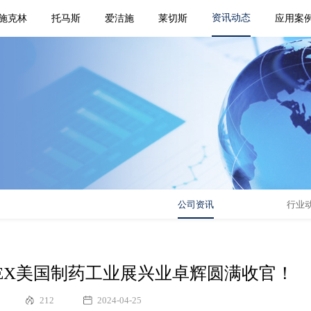
资讯动态
施克林
托马斯
爱洁施
莱切斯
应用案
公司资讯
行业
PHEX美国制药工业展兴业卓辉圆满收官！
212
2024-04-25