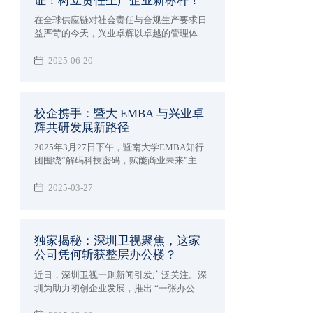
证！树立责任生产企业新标杆！
在全球供应链对社会责任与合规生产要求日
益严苛的今天，兴业卓辉以卓越的管理体系
和对道德生产的坚定承诺，正式通过
WRAP（Worldwide Responsible Accredited
2025-06-20
Production）黄金级认证！
校企携手：暨大 EMBA 与兴业卓
辉共研发展新路径
2025年3月27日下午，暨南大学EMBA知行
团围绕“解码科技密码，赋能商业未来”主题
走进企业—深圳市兴业卓辉实业有限公司进
行交流和学习。
2025-03-27
独家揭秘：深圳卫视聚焦，这家
公司凭何斩获整层办公楼？
近日，深圳卫视一则新闻引发广泛关注。深
圳为助力初创企业发展，推出 “一张办公
桌、一间办公室、一层办公楼” 的创新举