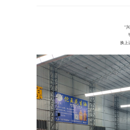
5
“兴业
平日
换上运动