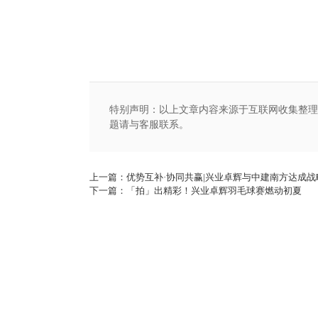
起
场
场
比
特别声明：以上文章内容来源于互联网收集整理
题请与客服联系。
上一篇：优势互补·协同共赢|兴业卓辉与中建南方达成战
下一篇：「拍」出精彩！兴业卓辉羽毛球赛燃动初夏