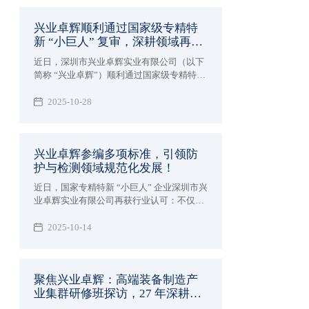
27 年深耕领域的专业实力。
兴业卓辉顺利通过国家级专精特
新 “小巨人” 复审，深耕领域再获
认可！
近日，深圳市兴业卓辉实业有限公司（以下
简称 “兴业卓辉”）顺利通过国家级专精特新
“小巨人” 企业复核。此举是国家及地方部门
对兴业卓辉核心竞争力、创新能力及高质量
2025-10-28
发展成果的再次权威认可。
兴业卓辉参编多项标准，引领防
护与检测领域规范化发展！
近日，国家专精特新 “小巨人” 企业深圳市兴
业卓辉实业有限公司再获行业认可：不仅参
与编制《纺织品 纤维定量分析 拉曼光谱与
图像识别 横截面法》和《超高分子量聚乙烯
2025-10-14
纤维及纱线收缩率试验方法》的2项团体标
准，相关标准计划已由中国纺织工业联合会
标准化技术委员会正式下达，更成功参编国
聚焦兴业卓辉：高端装备制造产
家标准《头部防护 防静电工作帽》（GB
业集群研修班探访，27 年深耕实
31421-2025）现已正式发布，实施后将会成
为该方面的强制性标准。
力全景呈现