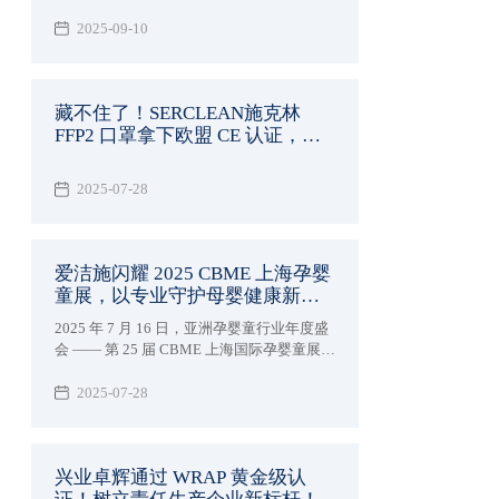
2025-09-10
藏不住了！SERCLEAN施克林
FFP2 口罩拿下欧盟 CE 认证，防
护界的 "黑马" 实锤了！
2025-07-28
爱洁施闪耀 2025 CBME 上海孕婴
童展，以专业守护母婴健康新未
来
2025 年 7 月 16 日，亚洲孕婴童行业年度盛
会 —— 第 25 届 CBME 上海国际孕婴童展在
国家会展中心（上海）盛大启幕。兴业卓辉
旗下专注母婴护理品牌爱洁施亮相5-1E38 展
2025-07-28
位，携全系列创新产品与行业前沿理念，与
全球 4300 + 品牌共赴这场「让孕育更美好」
的行业盛宴。
兴业卓辉通过 WRAP 黄金级认