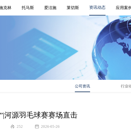
资讯动态
施克林
托马斯
爱洁施
莱切斯
应用案
公司资讯
行业
业杯”|河源羽毛球赛赛场直击
252
2026-05-26