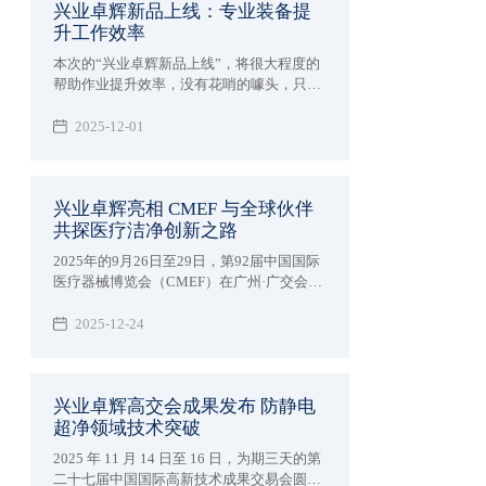
兴业卓辉新品上线：专业装备提
升工作效率
本次的“兴业卓辉新品上线”，将很大程度的
帮助作业提升效率，​没有花哨的噱头，只聚
焦一个核心—— 助力从业者解决那些 “习以
为常却格外闹心” 的工作难题。空调作业
2025-12-01
服、离子风机系列、高端净化服三款产品，
既懂高温天的汗流浃背、精密车间的提心吊
胆，也懂洁净车间的合规压力，更用实打实
兴业卓辉亮相 CMEF 与全球伙伴
的专业技术，把 “省心” 变成了可感知的安全
共探医疗洁净创新之路
与舒适。
2025年的9月26日至29日，第92届中国国际
医疗器械博览会（CMEF）在广州·广交会展
馆盛大举办，为大家展示兴业卓辉亮相
CMEF与全球伙伴共探医疗洁净创新之路。
2025-12-24
兴业卓辉高交会成果发布 防静电
超净领域技术突破
2025 年 11 月 14 日至 16 日，为期三天的第
二十七届中国国际高新技术成果交易会圆满