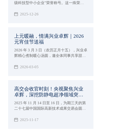
级科技型中小企业”荣誉称号。这一殊荣不
仅为公司赢得了更高的市场声誉和行业影响
力，更为企业在政策扶持、资金支持、技术
2025-12-26
合作等方面开辟了更为广阔的发展空间。
上元暖融，情满兴业卓辉｜2026
元宵佳节送福
2026 年 3 月 3 日（农历正月十五），兴业卓
辉精心煮制暖心汤圆，邀全体同事共享甜
蜜，共庆元宵佳节。
2026-03-05
高交会收官时刻！央视聚焦兴业
卓辉，深挖防静电超净领域突破
成果！
2025 年 11 月 14 日至 16 日，为期三天的第
二十七届中国国际高新技术成果交易会圆满
落幕。作为汇聚全球顶尖技术的科技盛宴，
深圳市兴业卓辉实业有限公司携多款新品与
2025-11-17
专业解决方案精彩亮相，向业界充分展现了