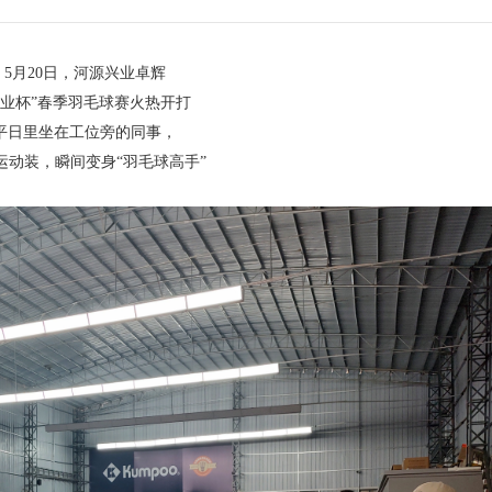
月20日，河源兴业卓辉
杯”春季羽毛球赛火热开打
里坐在工位旁的同事，
装，瞬间变身“羽毛球高手”