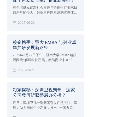
证！树立责任生产企业新标杆！
在全球供应链对社会责任与合规生产要求日
益严苛的今天，兴业卓辉以卓越的管理体系
和对道德生产的坚定承诺，正式通过
WRAP（Worldwide Responsible Accredited
2025-06-20
Production）黄金级认证！
校企携手：暨大 EMBA 与兴业卓
辉共研发展新路径
2025年3月27日下午，暨南大学EMBA知行
团围绕“解码科技密码，赋能商业未来”主题
走进企业—深圳市兴业卓辉实业有限公司进
行交流和学习。
2025-03-27
独家揭秘：深圳卫视聚焦，这家
公司凭何斩获整层办公楼？
近日，深圳卫视一则新闻引发广泛关注。深
圳为助力初创企业发展，推出 “一张办公
桌、一间办公室、一层办公楼” 的创新举