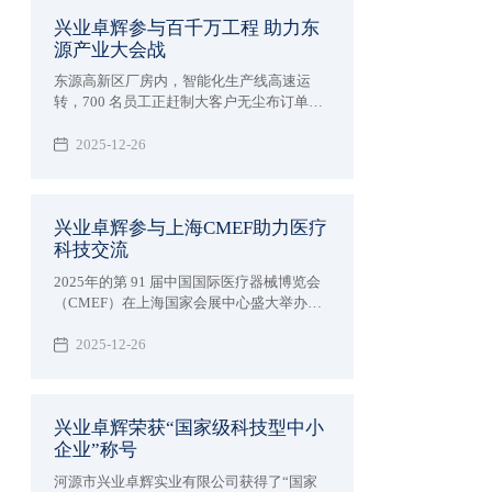
兴业卓辉参与百千万工程 助力东
源产业大会战
东源高新区厂房内，智能化生产线高速运
转，700 名员工正赶制大客户无尘布订单。
作为国家专精特新“小巨人”企业 —— 兴业卓
辉，2024 年以 3 亿产值收官，2025 年开年
2025-12-26
订单量同比激增 30%，正以 “一天也不耽误”
的拼劲，成为东源产业建设大会战的 “冲锋
队”。
兴业卓辉参与上海CMEF助力医疗
科技交流
2025年的第 91 届中国国际医疗器械博览会
（CMEF）在上海国家会展中心盛大举办。
兴业卓辉以 “创新科技，智领未来” 为主题，
展出多款医用擦拭系列、手术耗材系列、医
2025-12-26
疗防护系列、消毒液系列等4大系列产品，
与全球近 5000 家参展企业共同演绎医疗健
康产业的智能化变革。
兴业卓辉荣获“国家级科技型中小
企业”称号
河源市兴业卓辉实业有限公司获得了“国家