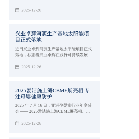
落幕。作为汇聚全球顶尖技术的科技盛宴，
深圳市兴业卓辉实业有限公司携多款新品与
2025-12-26
专业解决方案精彩亮相，向业界充分展现了
27 年深耕领域的专业实力，让业界知道我司
防静电超净领域技术突破。
兴业卓辉河源生产基地太阳能项
目正式落地
近日兴业卓辉河源生产基地太阳能项目正式
落地，标志着兴业卓辉在践行可持续发展理
念、优化能源结构的道路上迈出实质性步
伐，为制造业绿色转型注入强劲动力。
2025-12-26
2025爱洁施上海CBME展亮相 专
注母婴健康防护
2025 年 7 月 16 日，亚洲孕婴童行业年度盛
会 —— 2025爱洁施上海CBME展亮相。兴
业卓辉旗下专注母婴护理品牌爱洁施亮相5-
1E38 展位，携全系列创新产品与行业前沿
2025-12-26
理念，与全球 4300 + 品牌共赴这场「让孕育
更美好」的行业盛宴。