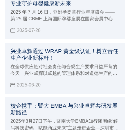
专业守护母婴健康新未来
2025 年 7 月 16 日，亚洲孕婴童行业年度盛会 ——
第 25 届 CBME 上海国际孕婴童展在国家会展中心
（上海）盛大启幕。兴业卓辉旗下专注母婴护理品牌
2025-07-28
爱洁施亮相5-1E38 展位，携全系列创新产品与行业前
沿理念，与全球 4300 + 品牌共赴这场「让孕育更美
好」的行业盛宴。
兴业卓辉通过 WRAP 黄金级认证！树立责任
生产企业新标杆！
在全球供应链对社会责任与合规生产要求日益严苛的
今天，兴业卓辉以卓越的管理体系和对道德生产的坚
定承诺，正式通过 WRAP（Worldwide Responsible
2025-06-20
Accredited Production）黄金级认证！
校企携手：暨大 EMBA 与兴业卓辉共研发展
新路径
2025年3月27日下午，暨南大学EMBA知行团围绕“解
码科技密码，赋能商业未来”主题走进企业—深圳市兴