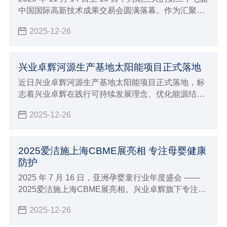
中国国际高新技术成果交易会圆满落幕。作为汇聚全
球顶尖技术的科技盛宴，深圳市兴业卓辉实业有限公
2025-12-26
司携多款新品与专业解决方案精彩亮相，向业界充分
展现了 27 年深耕领域的专业实力，让业界知道我司
防静电超净领域技术突破。
兴业卓辉河源生产基地太阳能项目正式落地
近日兴业卓辉河源生产基地太阳能项目正式落地，标
志着兴业卓辉在践行可持续发展理念、优化能源结构
的道路上迈出实质性步伐，为制造业绿色转型注入强
2025-12-26
劲动力。
2025爱洁施上海CBME展亮相 专注母婴健康
防护
2025 年 7 月 16 日，亚洲孕婴童行业年度盛会 ——
2025爱洁施上海CBME展亮相。兴业卓辉旗下专注母
婴护理品牌爱洁施亮相5-1E38 展位，携全系列创新产
2025-12-26
品与行业前沿理念，与全球 4300 + 品牌共赴这场
「让孕育更美好」的行业盛宴。