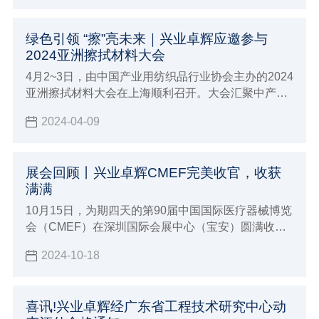
绿色引领 “擦”亮未来｜兴业卓辉应邀参与
2024亚洲擦拭材料大会
4月2~3日，由中国产业用纺织品行业协会主办的2024
亚洲擦拭材料大会在上海顺利召开。大会汇聚中产协
领导代表，国内外行业专家，相关领域大咖和全国各
2024-04-09
地业内专业人士的参与，对行业进行了全方位、多层
次、宽领域、立体化解析。兴业卓辉游嫔芳女士应邀
出席大会。
展会回顾丨兴业卓辉CMEF完美收官，收获
满满
10月15日，为期四天的第90届中国国际医疗器械博览
会（CMEF）在深圳国际会展中心（宝安）圆满收
官。本次展会吸引了来自全球各地的近4000家参展商
2024-10-18
及一百四十余个国家和地区的专业观众，共同见证了
医疗器械行业的最新成果与发展趋势。
喜讯!兴业卓辉经广东省工程技术研究中心动