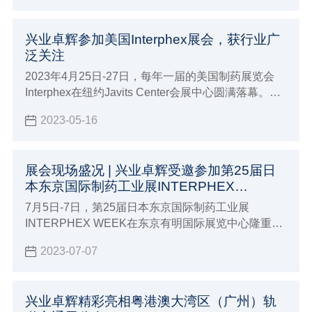
兴业卓辉参加美国Interphex展会，获行业广
泛关注
2023年4月25日-27日，每年一届的美国制药展览会
Interphex在纽约Javits Center会展中心圆满落幕。兴
业卓辉携众多新品参与本届盛会，展现国产品牌全面
2023-05-16
推进海外市场的实力。
展会现场盛况 | 兴业卓辉受邀参加第25届日
本东京国际制药工业展INTERPHEX
WEEK！
7月5日-7日，第25届日本东京国际制药工业展
INTERPHEX WEEK在东京有明国际展览中心隆重举
办，兴业卓辉有幸受邀参加，并精彩亮相本次展会
2023-07-07
（展位14-14），展会期间吸引了来自世界各地行业
内专家与采购商参观、咨询、交流。
兴业卓辉精彩亮相粤港澳大湾区（广州）轨