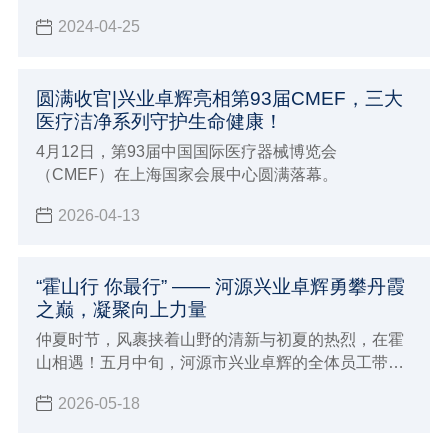
举办的第44届INTERPHEX（制药工业展）。
2024-04-25
圆满收官|兴业卓辉亮相第93届CMEF，三大
医疗洁净系列守护生命健康！
4月12日，第93届中国国际医疗器械博览会
（CMEF）在上海国家会展中心圆满落幕。
2026-04-13
“霍山行 你最行” —— 河源兴业卓辉勇攀丹霞
之巅，凝聚向上力量
仲夏时节，风裹挟着山野的清新与初夏的热烈，在霍
山相遇！五月中旬，河源市兴业卓辉的全体员工带着
对自然的向往和对团队的期许，踏上了前往霍山的团
2026-05-18
建之旅。