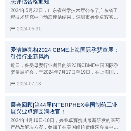
态评估合格通知
2024年5月22日，广东省科学技术厅公布了广东省工
程技术研究中心动态评估结果，深圳市兴业卓辉实业
有限公司（以下简称“兴业卓辉”）的广东省静电与微
2024-05-31
污染控制工程技术研究中心顺利地通过了严格的评审
和公示。这一成果标志着兴业卓辉在静电与微污染控
制领域的研发实力和科研成果再次获得认可。
爱洁施亮相2024 CBME上海国际孕婴童展：
引领行业新风尚
近日，备受母婴行业瞩目的第23届CBME中国国际孕
婴童展览会，于2024年7月17日至19日，在上海国家
会展中心盛大开幕。在此盛会上，爱洁施作为业内知
2024-07-18
名的孕婴童生活用品品牌，携其引以为傲的母婴与卫
洁产品系列亮相，为展会添一抹亮色。
展会回顾|第44届INTERPHEX美国制药工业
展兴业卓辉圆满收官！
2024年4月16日-18日，兴业卓辉携其最新研发的医药
产品及解决方案，参加了在美国纽约贾维茨会展中心