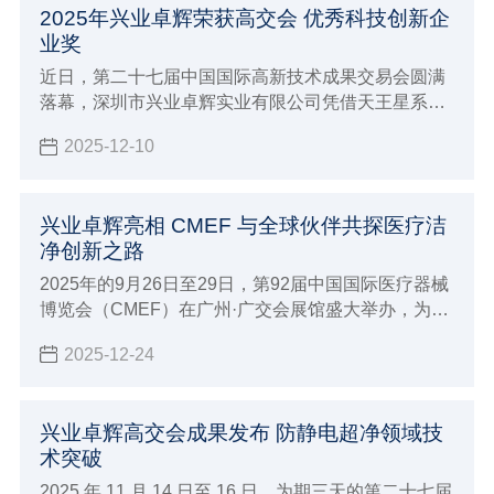
2025年兴业卓辉荣获高交会 优秀科技创新企
把 “省心” 变成了可感知的安全与舒适。
业奖
近日，第二十七届中国国际高新技术成果交易会圆满
落幕，深圳市兴业卓辉实业有限公司凭借天王星系列
洁净服、空调作业服、离子风机三款核心创新产品脱
2025-12-10
颖而出，兴业卓辉在2025年成功斩获 “优秀科技创新
企业奖”，彰显了兴业卓辉在静电与微污染控制产业的
自主创新实力。
兴业卓辉亮相 CMEF 与全球伙伴共探医疗洁
净创新之路
2025年的9月26日至29日，第92届中国国际医疗器械
博览会（CMEF）在广州·广交会展馆盛大举办，为大
家展示兴业卓辉亮相CMEF与全球伙伴共探医疗洁净
2025-12-24
创新之路。
兴业卓辉高交会成果发布 防静电超净领域技
术突破
2025 年 11 月 14 日至 16 日，为期三天的第二十七届