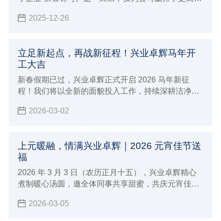
市场声誉和行业影响力，更为企业在政策扶持、资金
2025-12-26
支持、技术合作等方面开辟了更为广阔的发展空间。
立足新起点，再战新征程！兴业卓辉马年开
工大吉
新春假期已过，兴业卓辉正式开启 2026 马年新征
程！我们将以全新的面貌投入工作，持续深耕洁净防
护领域，为广大客户提供更优质的超净防静电产品与
2026-03-02
整体解决方案，携手共创佳绩！
上元暖融，情满兴业卓辉｜2026 元宵佳节送
福
2026 年 3 月 3 日（农历正月十五），兴业卓辉精心
煮制暖心汤圆，邀全体同事共享甜蜜，共庆元宵佳
节。
2026-03-05