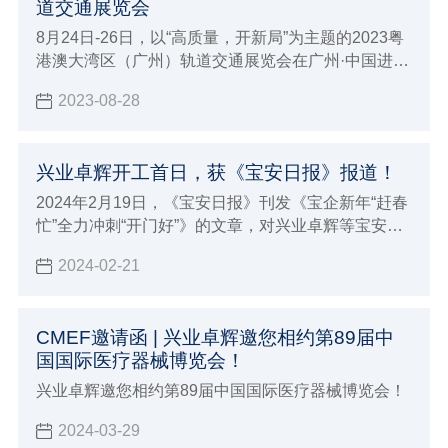
道交通展览会
8月24日-26日，以“高质量，开新局”为主题的2023粤
港澳大湾区（广州）轨道交通展览会在广州·中国进出
口商品交易会（琶洲展馆D区）拉开帷幕。作为专注
2023-08-28
轨道交通洁净与防护用品研发制造商——兴业卓辉受
邀参会，并在18.1 T05展位恭候您的到来。
兴业卓辉开工首日，获《宝安日报》报道！
2024年2月19日，《宝安日报》刊发《宝企新年“赶春
忙”全力冲刺“开门好”》的文章，对兴业卓辉等宝安区
企业在龙年开工后，铆足干劲抢抓“开门好”的忙碌景
2024-02-21
象进行关注报道。报道发布后，引发广泛关注。
CMEF邀请函 | 兴业卓辉邀您相约第89届中
国国际医疗器械博览会！
兴业卓辉邀您相约第89届中国国际医疗器械博览会！
2024-03-29