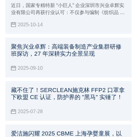
近日，国家专精特新 “小巨人” 企业深圳市兴业卓辉实
业有限公司再获行业认可：不仅参与编制《纺织品 纤
维定量分析 拉曼光谱与图像识别 横截面法》和《超高
2025-10-14
分子量聚乙烯纤维及纱线收缩率试验方法》的2项团
体标准，相关标准计划已由中国纺织工业联合会标准
化技术委员会正式下达，更成功参编国家标准《头部
聚焦兴业卓辉：高端装备制造产业集群研修
防护 防静电工作帽》（GB 31421-2025）现已正式发
班探访，27 年深耕实力全景呈现
布，实施后将会成为该方面的强制性标准。
2025-09-10
藏不住了！SERCLEAN施克林 FFP2 口罩拿
下欧盟 CE 认证，防护界的 "黑马" 实锤了！
2025-07-28
爱洁施闪耀 2025 CBME 上海孕婴童展，以