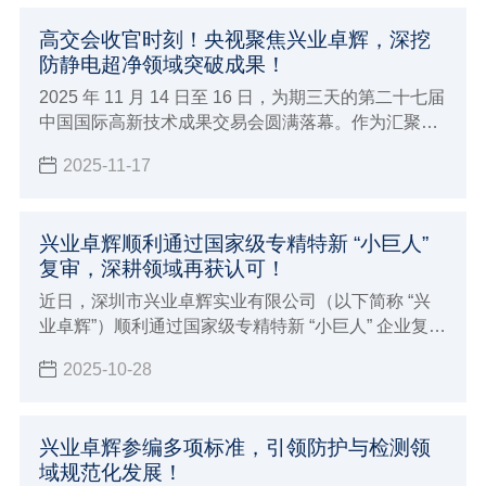
高交会收官时刻！央视聚焦兴业卓辉，深挖
防静电超净领域突破成果！
2025 年 11 月 14 日至 16 日，为期三天的第二十七届
中国国际高新技术成果交易会圆满落幕。作为汇聚全
球顶尖技术的科技盛宴，深圳市兴业卓辉实业有限公
2025-11-17
司携多款新品与专业解决方案精彩亮相，向业界充分
展现了 27 年深耕领域的专业实力。
兴业卓辉顺利通过国家级专精特新 “小巨人”
复审，深耕领域再获认可！
近日，深圳市兴业卓辉实业有限公司（以下简称 “兴
业卓辉”）顺利通过国家级专精特新 “小巨人” 企业复
核。此举是国家及地方部门对兴业卓辉核心竞争力、
2025-10-28
创新能力及高质量发展成果的再次权威认可。
兴业卓辉参编多项标准，引领防护与检测领
域规范化发展！