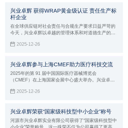
兴业卓辉 获得WRAP黄金级认证 责任生产标
杆企业
在全球供应链对社会责任与合规生产要求日益严苛的
今天，兴业卓辉以卓越的管理体系和对道德生产的坚
定承诺，所以在2025年获得了兴业卓辉 获得WRAP
2025-12-26
黄金级认证 责任生产标杆企业。
兴业卓辉参与上海CMEF助力医疗科技交流
2025年的第 91 届中国国际医疗器械博览会
（CMEF）在上海国家会展中心盛大举办。兴业卓辉
以 “创新科技，智领未来” 为主题，展出多款医用擦拭
2025-12-26
系列、手术耗材系列、医疗防护系列、消毒液系列等
4大系列产品，与全球近 5000 家参展企业共同演绎医
疗健康产业的智能化变革。
兴业卓辉荣获“国家级科技型中小企业”称号
河源市兴业卓辉实业有限公司获得了“国家级科技型中
小企业”荣誉称号。这一殊荣不仅为公司赢得了更高的