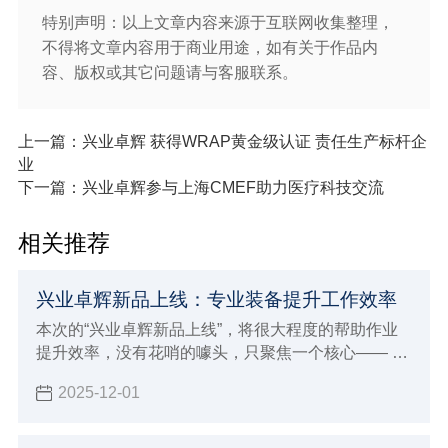
特别声明：以上文章内容来源于互联网收集整理，
不得将文章内容用于商业用途，如有关于作品内
容、版权或其它问题请与客服联系。
上一篇：兴业卓辉 获得WRAP黄金级认证 责任生产标杆企
业
下一篇：兴业卓辉参与上海CMEF助力医疗科技交流
相关推荐
兴业卓辉新品上线：专业装备提升工作效率
本次的“兴业卓辉新品上线”，将很大程度的帮助作业
提升效率，​没有花哨的噱头，只聚焦一个核心—— 助
力从业者解决那些 “习以为常却格外闹心” 的工作难
2025-12-01
题。空调作业服、离子风机系列、高端净化服三款产
品，既懂高温天的汗流浃背、精密车间的提心吊胆，
也懂洁净车间的合规压力，更用实打实的专业技术，