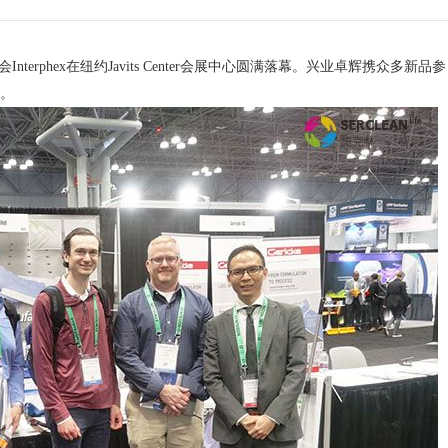
terphex在纽约Javits Center会展中心圆满落幕。兴业卓辉携众多新品参
。