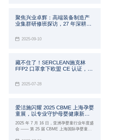
准，相关标准计划已由中国纺织工业联合会
标准化技术委员会正式下达，更成功参编国
聚焦兴业卓辉：高端装备制造产
家标准《头部防护 防静电工作帽》（GB
业集群研修班探访，27 年深耕实
31421-2025）现已正式发布，实施后将会成
为该方面的强制性标准。
力全景呈现
2025-09-10
藏不住了！SERCLEAN施克林
FFP2 口罩拿下欧盟 CE 认证，防
护界的 "黑马" 实锤了！
2025-07-28
爱洁施闪耀 2025 CBME 上海孕婴
童展，以专业守护母婴健康新未
来
2025 年 7 月 16 日，亚洲孕婴童行业年度盛
会 —— 第 25 届 CBME 上海国际孕婴童展
在国家会展中心（上海）盛大启幕。兴业卓