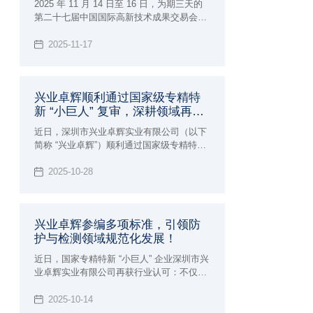
2025 年 11 月 14 日至 16 日，为期三天的
第二十七届中国国际高新技术成果交易会圆
满落幕。作为汇聚全球顶尖技术的科技盛
宴，深圳市兴业卓辉实业有限公司携多款新
2025-11-17
品与专业解决方案精彩亮相，向业界充分展
现了 27 年深耕领域的专业实力。
兴业卓辉顺利通过国家级专精特
新 “小巨人” 复审，深耕领域再获
认可！
近日，深圳市兴业卓辉实业有限公司（以下
简称 “兴业卓辉”）顺利通过国家级专精特新
“小巨人” 企业复核。此举是国家及地方部门
对兴业卓辉核心竞争力、创新能力及高质量
2025-10-28
发展成果的再次权威认可。
兴业卓辉参编多项标准，引领防
护与检测领域规范化发展！
近日，国家专精特新 “小巨人” 企业深圳市兴
业卓辉实业有限公司再获行业认可：不仅参
与编制《纺织品 纤维定量分析 拉曼光谱与
图像识别 横截面法》和《超高分子量聚乙烯
2025-10-14
纤维及纱线收缩率试验方法》的2项团体标