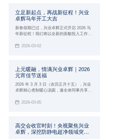
立足新起点，再战新征程！兴业
卓辉马年开工大吉
新春假期已过，兴业卓辉正式开启 2026 马
年新征程！我们将以全新的面貌投入工作，
持续深耕洁净防护领域，为广大客户提供更
优质的超净防静电产品与整体解决方案，携
2026-03-02
手共创佳绩！
上元暖融，情满兴业卓辉｜2026
元宵佳节送福
2026 年 3 月 3 日（农历正月十五），兴业
卓辉精心煮制暖心汤圆，邀全体同事共享甜
蜜，共庆元宵佳节。
2026-03-05
高交会收官时刻！央视聚焦兴业
卓辉，深挖防静电超净领域突破
成果！