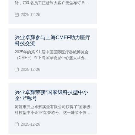
转，700 名员工正赶制大客户无尘布订单。
作为国家专精特新“小巨人”企业 —— 兴业卓
辉，2024 年以 3 亿产值收官，2025 年开年
2025-12-26
订单量同比激增 30%，正以 “一天也不耽误”
的拼劲，成为东源产业建设大会战的 “冲锋
队”。
兴业卓辉参与上海CMEF助力医疗
科技交流
2025年的第 91 届中国国际医疗器械博览会
（CMEF）在上海国家会展中心盛大举办。
兴业卓辉以 “创新科技，智领未来” 为主题，
展出多款医用擦拭系列、手术耗材系列、医
2025-12-26
疗防护系列、消毒液系列等4大系列产品，
与全球近 5000 家参展企业共同演绎医疗健
康产业的智能化变革。
兴业卓辉荣获“国家级科技型中小
企业”称号
河源市兴业卓辉实业有限公司获得了“国家级
科技型中小企业”荣誉称号。这一殊荣不仅为
公司赢得了更高的市场声誉和行业影响力，
更为企业在政策扶持、资金支持、技术合作
2025-12-26
等方面开辟了更为广阔的发展空间。