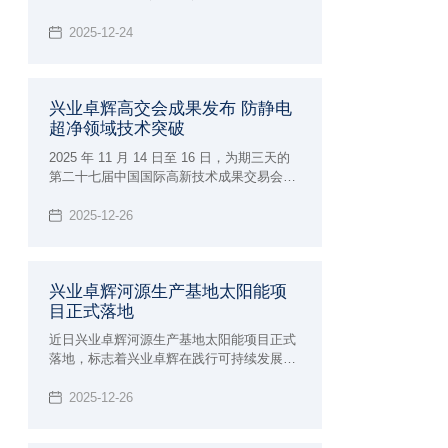
馆盛大举办，为大家展示兴业卓辉亮相
CMEF与全球伙伴共探医疗洁净创新之路。
2025-12-24
兴业卓辉高交会成果发布 防静电
超净领域技术突破
2025 年 11 月 14 日至 16 日，为期三天的
第二十七届中国国际高新技术成果交易会圆
满落幕。作为汇聚全球顶尖技术的科技盛
宴，深圳市兴业卓辉实业有限公司携多款新
2025-12-26
品与专业解决方案精彩亮相，向业界充分展
现了 27 年深耕领域的专业实力，让业界知
道我司防静电超净领域技术突破。
兴业卓辉河源生产基地太阳能项
目正式落地
近日兴业卓辉河源生产基地太阳能项目正式
落地，标志着兴业卓辉在践行可持续发展理
念、优化能源结构的道路上迈出实质性步
伐，为制造业绿色转型注入强劲动力。
2025-12-26