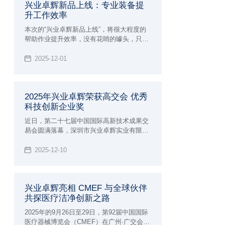
兴业卓辉新品上线：专业装备提
升工作效率
本次的“兴业卓辉新品上线”，将很大程度的
帮助作业提升效率，​没有花哨的噱头，只聚
焦一个核心—— 助力从业者解决那些 “习以
为常却格外闹心” 的工作难题。空调作业
2025-12-01
服、离子风机系列、高端净化服三款产品，
既懂高温天的汗流浃背、精密车间的提心吊
胆，也懂洁净车间的合规压力，更用实打实
2025年兴业卓辉荣获高交会 优秀
的专业技术，把 “省心” 变成了可感知的安全
科技创新企业奖
与舒适。
近日，第二十七届中国国际高新技术成果交
易会圆满落幕，深圳市兴业卓辉实业有限公
司凭借天王星系列洁净服、空调作业服、离
子风机三款核心创新产品脱颖而出，兴业卓
2025-12-10
辉在2025年成功斩获 “优秀科技创新企业
奖”，彰显了兴业卓辉在静电与微污染控制产
业的自主创新实力。
兴业卓辉亮相 CMEF 与全球伙伴
共探医疗洁净创新之路
2025年的9月26日至29日，第92届中国国际
医疗器械博览会（CMEF）在广州·广交会展