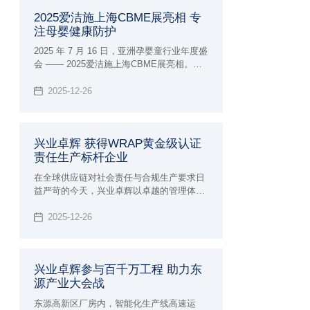
2025爱洁施上海CBME展亮相 专
注母婴健康防护
2025 年 7 月 16 日，亚洲孕婴童行业年度盛
会 —— 2025爱洁施上海CBME展亮相。兴
业卓辉旗下专注母婴护理品牌爱洁施亮相5-
1E38 展位，携全系列创新产品与行业前沿
2025-12-26
理念，与全球 4300 + 品牌共赴这场「让孕
育更美好」的行业盛宴。
兴业卓辉 获得WRAP黄金级认证
责任生产标杆企业
在全球供应链对社会责任与合规生产要求日
益严苛的今天，兴业卓辉以卓越的管理体系
和对道德生产的坚定承诺，所以在2025年获
得了兴业卓辉 获得WRAP黄金级认证 责任
2025-12-26
生产标杆企业。
兴业卓辉参与百千万工程 助力东
源产业大会战
东源高新区厂房内，智能化生产线高速运