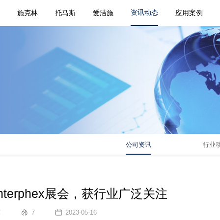
资讯动态
页
施克林
托马斯
爱洁施
应用案例
公司资讯
行业
terphex展会，获行业广泛关注
辉
7
2023-05-16