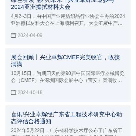
2024亚洲擦拭材料大会
4月2~3日，由中国产业用纺织品行业协会主办的2024
亚洲擦拭材料大会在上海顺利召开。大会汇聚中产协
领导代表，国内外行业专家，相关领域大咖和全国各
2024-04-09
地业内专业人士的参与，对行业进行了全方位、多层
次、宽领域、立体化解析。兴业卓辉游嫔芳女士应邀
出席大会。
展会回顾丨兴业卓辉CMEF完美收官，收获
满满
10月15日，为期四天的第90届中国国际医疗器械博览
会（CMEF）在深圳国际会展中心（宝安）圆满收
官。本次展会吸引了来自全球各地的近4000家参展商
2024-10-18
及一百四十余个国家和地区的专业观众，共同见证了
医疗器械行业的最新成果与发展趋势。
喜讯!兴业卓辉经广东省工程技术研究中心动
态评估合格通知
2024年5月22日，广东省科学技术厅公布了广东省工