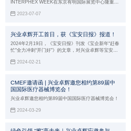
INTERPHEX WEEK在东京有明国际展览中心隆重举
办，兴业卓辉有幸受邀参加，并精彩亮相本次展会
2023-07-07
（展位14-14），展会期间吸引了来自世界各地行业
内专家与采购商参观、咨询、交流。
兴业卓辉开工首日，获《宝安日报》报道！
2024年2月19日，《宝安日报》刊发《宝企新年“赶春
忙”全力冲刺“开门好”》的文章，对兴业卓辉等宝安区
企业在龙年开工后，铆足干劲抢抓“开门好”的忙碌景
2024-02-21
象进行关注报道。报道发布后，引发广泛关注。
CMEF邀请函 | 兴业卓辉邀您相约第89届中
国国际医疗器械博览会！
兴业卓辉邀您相约第89届中国国际医疗器械博览会！
2024-03-29
绿色引领 “擦”亮未来｜兴业卓辉应邀参与