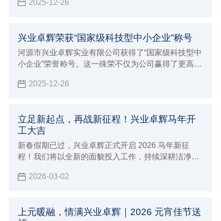
2025-12-26
系列、手术耗材系列、医疗防护系列、消毒液系列等
4大系列产品，与全球近 5000 家参展企业共同演绎医
疗健康产业的智能化变革。
兴业卓辉荣获“国家级科技型中小企业”称号
河源市兴业卓辉实业有限公司获得了“国家级科技型中
小企业”荣誉称号。这一殊荣不仅为公司赢得了更高的
市场声誉和行业影响力，更为企业在政策扶持、资金
2025-12-26
支持、技术合作等方面开辟了更为广阔的发展空间。
立足新起点，再战新征程！兴业卓辉马年开
工大吉
新春假期已过，兴业卓辉正式开启 2026 马年新征
程！我们将以全新的面貌投入工作，持续深耕洁净防
护领域，为广大客户提供更优质的超净防静电产品与
2026-03-02
整体解决方案，携手共创佳绩！
上元暖融，情满兴业卓辉｜2026 元宵佳节送