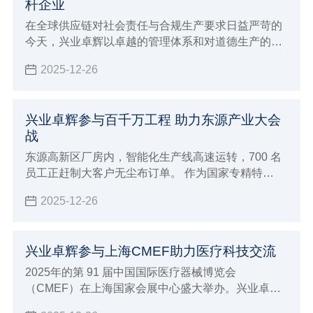
杆企业
在全球供应链对社会责任与合规生产要求日益严苛的
今天，兴业卓辉以卓越的管理体系和对道德生产的坚
定承诺，所以在2025年获得了兴业卓辉 获得WRAP
2025-12-26
黄金级认证 责任生产标杆企业。
兴业卓辉参与百千万工程 助力东源产业大会
战
东源高新区厂房内，智能化生产线高速运转，700 名
员工正赶制大客户无尘布订单。 作为国家专精特
新“小巨人”企业 —— 兴业卓辉，2024 年以 3 亿产值
2025-12-26
收官，2025 年开年订单量同比激增 30%，正以 “一天
也不耽误” 的拼劲，成为东源产业建设大会战的 “冲锋
队”。
兴业卓辉参与上海CMEF助力医疗科技交流
2025年的第 91 届中国国际医疗器械博览会
（CMEF）在上海国家会展中心盛大举办。兴业卓辉
以 “创新科技，智领未来” 为主题，展出多款医用擦拭