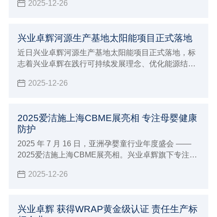
2025-12-26
司携多款新品与专业解决方案精彩亮相，向业界充分
展现了 27 年深耕领域的专业实力，让业界知道我司
防静电超净领域技术突破。
兴业卓辉河源生产基地太阳能项目正式落地
近日兴业卓辉河源生产基地太阳能项目正式落地，标
志着兴业卓辉在践行可持续发展理念、优化能源结构
的道路上迈出实质性步伐，为制造业绿色转型注入强
2025-12-26
劲动力。
2025爱洁施上海CBME展亮相 专注母婴健康
防护
2025 年 7 月 16 日，亚洲孕婴童行业年度盛会 ——
2025爱洁施上海CBME展亮相。兴业卓辉旗下专注母
婴护理品牌爱洁施亮相5-1E38 展位，携全系列创新产
2025-12-26
品与行业前沿理念，与全球 4300 + 品牌共赴这场
「让孕育更美好」的行业盛宴。
兴业卓辉 获得WRAP黄金级认证 责任生产标