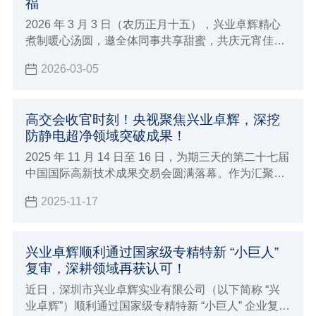
福
2026 年 3 月 3 日（农历正月十五），兴业卓辉精心
煮制暖心汤圆，邀全体同事共享甜蜜，共庆元宵佳
节。
2026-03-05
高交会收官时刻！央视聚焦兴业卓辉，深挖
防静电超净领域突破成果！
2025 年 11 月 14 日至 16 日，为期三天的第二十七届
中国国际高新技术成果交易会圆满落幕。作为汇聚全
球顶尖技术的科技盛宴，深圳市兴业卓辉实业有限公
2025-11-17
司携多款新品与专业解决方案精彩亮相，向业界充分
展现了 27 年深耕领域的专业实力。
兴业卓辉顺利通过国家级专精特新 “小巨人”
复审，深耕领域再获认可！
近日，深圳市兴业卓辉实业有限公司（以下简称 “兴
业卓辉”）顺利通过国家级专精特新 “小巨人” 企业复