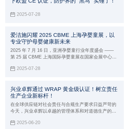
下欧盟 CE 认证，防护界的 "黑马" 实锤了！
2025-07-28
爱洁施闪耀 2025 CBME 上海孕婴童展，以
专业守护母婴健康新未来
2025 年 7 月 16 日，亚洲孕婴童行业年度盛会 ——
第 25 届 CBME 上海国际孕婴童展在国家会展中心
（上海）盛大启幕。兴业卓辉旗下专注母婴护理品牌
2025-07-28
爱洁施亮相5-1E38 展位，携全系列创新产品与行业前
沿理念，与全球 4300 + 品牌共赴这场「让孕育更美
好」的行业盛宴。
兴业卓辉通过 WRAP 黄金级认证！树立责任
生产企业新标杆！
在全球供应链对社会责任与合规生产要求日益严苛的
今天，兴业卓辉以卓越的管理体系和对道德生产的坚
定承诺，正式通过 WRAP（Worldwide Responsible
2025-06-20
Accredited Production）黄金级认证！