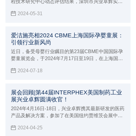
程技术研究中心动态评估结果，深圳市兴业卓辉实业
有限公司（以下简称“兴业卓辉”）的广东省静电与微
2024-05-31
污染控制工程技术研究中心顺利地通过了严格的评审
和公示。这一成果标志着兴业卓辉在静电与微污染控
制领域的研发实力和科研成果再次获得认可。
爱洁施亮相2024 CBME上海国际孕婴童展：
引领行业新风尚
近日，备受母婴行业瞩目的第23届CBME中国国际孕
婴童展览会，于2024年7月17日至19日，在上海国家
会展中心盛大开幕。在此盛会上，爱洁施作为业内知
2024-07-18
名的孕婴童生活用品品牌，携其引以为傲的母婴与卫
洁产品系列亮相，为展会添一抹亮色。
展会回顾|第44届INTERPHEX美国制药工业
展兴业卓辉圆满收官！
2024年4月16日-18日，兴业卓辉携其最新研发的医药
产品及解决方案，参加了在美国纽约贾维茨会展中心
举办的第44届INTERPHEX（制药工业展）。
2024-04-25