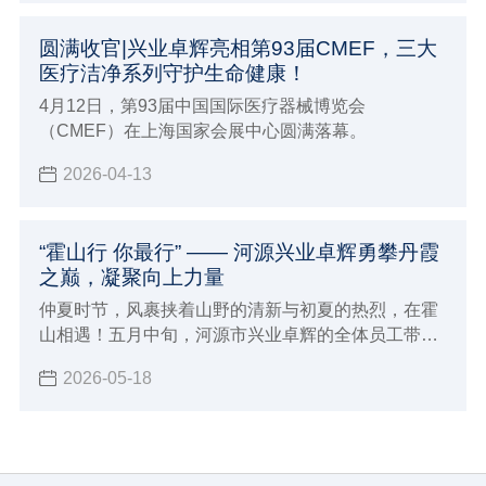
圆满收官|兴业卓辉亮相第93届CMEF，三大
医疗洁净系列守护生命健康！
4月12日，第93届中国国际医疗器械博览会
（CMEF）在上海国家会展中心圆满落幕。
2026-04-13
“霍山行 你最行” —— 河源兴业卓辉勇攀丹霞
之巅，凝聚向上力量
仲夏时节，风裹挟着山野的清新与初夏的热烈，在霍
山相遇！五月中旬，河源市兴业卓辉的全体员工带着
对自然的向往和对团队的期许，踏上了前往霍山的团
2026-05-18
建之旅。