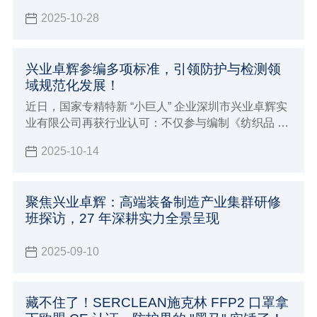
核。此举是国家及地方部门对兴业卓辉核心竞争力、
2025-10-28
创新能力及高质量发展成果的再次权威认可。
兴业卓辉参编多项标准，引领防护与检测领
域规范化发展！
近日，国家专精特新 “小巨人” 企业深圳市兴业卓辉实
业有限公司再获行业认可：不仅参与编制《纺织品 纤
维定量分析 拉曼光谱与图像识别 横截面法》和《超高
2025-10-14
分子量聚乙烯纤维及纱线收缩率试验方法》的2项团
体标准，相关标准计划已由中国纺织工业联合会标准
化技术委员会正式下达，更成功参编国家标准《头部
聚焦兴业卓辉：高端装备制造产业集群研修
防护 防静电工作帽》（GB 31421-2025）现已正式发
班探访，27 年深耕实力全景呈现
布，实施后将会成为该方面的强制性标准。
2025-09-10
藏不住了！SERCLEAN施克林 FFP2 口罩拿