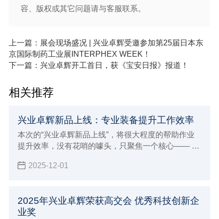
容、版权或其它问题请与客服联系。
上一篇：展会现场盛况 | 兴业卓辉受邀参加第25届日本东
京国际制药工业展INTERPHEX WEEK！
下一篇：兴业卓辉开工首日，获《宝安日报》报道！
相关推荐
兴业卓辉新品上线：专业装备提升工作效率
本次的“兴业卓辉新品上线”，将很大程度的帮助作业
提升效率，​没有花哨的噱头，只聚焦一个核心—— 助
力从业者解决那些 “习以为常却格外闹心” 的工作难
2025-12-01
题。空调作业服、离子风机系列、高端净化服三款产
品，既懂高温天的汗流浃背、精密车间的提心吊胆，
也懂洁净车间的合规压力，更用实打实的专业技术，
2025年兴业卓辉荣获高交会 优秀科技创新企
把 “省心” 变成了可感知的安全与舒适。
业奖