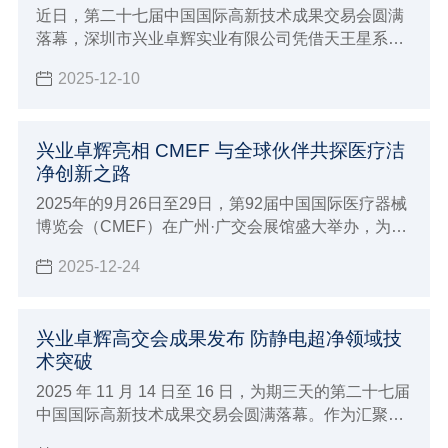
近日，第二十七届中国国际高新技术成果交易会圆满
落幕，深圳市兴业卓辉实业有限公司凭借天王星系列
洁净服、空调作业服、离子风机三款核心创新产品脱
2025-12-10
颖而出，兴业卓辉在2025年成功斩获 “优秀科技创新
企业奖”，彰显了兴业卓辉在静电与微污染控制产业的
自主创新实力。
兴业卓辉亮相 CMEF 与全球伙伴共探医疗洁
净创新之路
2025年的9月26日至29日，第92届中国国际医疗器械
博览会（CMEF）在广州·广交会展馆盛大举办，为大
家展示兴业卓辉亮相CMEF与全球伙伴共探医疗洁净
2025-12-24
创新之路。
兴业卓辉高交会成果发布 防静电超净领域技
术突破
2025 年 11 月 14 日至 16 日，为期三天的第二十七届
中国国际高新技术成果交易会圆满落幕。作为汇聚全
球顶尖技术的科技盛宴，深圳市兴业卓辉实业有限公