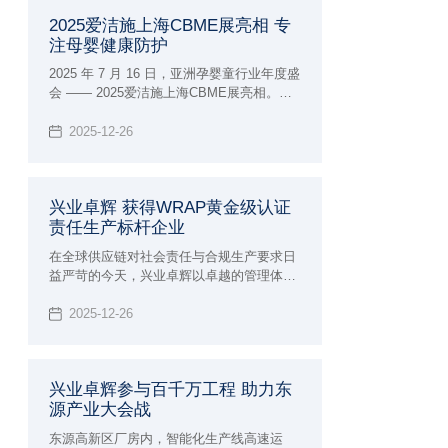
2025爱洁施上海CBME展亮相 专
注母婴健康防护
2025 年 7 月 16 日，亚洲孕婴童行业年度盛
会 —— 2025爱洁施上海CBME展亮相。兴
业卓辉旗下专注母婴护理品牌爱洁施亮相5-
1E38 展位，携全系列创新产品与行业前沿
2025-12-26
理念，与全球 4300 + 品牌共赴这场「让孕
育更美好」的行业盛宴。
兴业卓辉 获得WRAP黄金级认证
责任生产标杆企业
在全球供应链对社会责任与合规生产要求日
益严苛的今天，兴业卓辉以卓越的管理体系
和对道德生产的坚定承诺，所以在2025年获
得了兴业卓辉 获得WRAP黄金级认证 责任
2025-12-26
生产标杆企业。
兴业卓辉参与百千万工程 助力东
源产业大会战
东源高新区厂房内，智能化生产线高速运