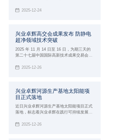
馆盛大举办，为大家展示兴业卓辉亮相
CMEF与全球伙伴共探医疗洁净创新之路。
2025-12-24
兴业卓辉高交会成果发布 防静电
超净领域技术突破
2025 年 11 月 14 日至 16 日，为期三天的
第二十七届中国国际高新技术成果交易会圆
满落幕。作为汇聚全球顶尖技术的科技盛
宴，深圳市兴业卓辉实业有限公司携多款新
2025-12-26
品与专业解决方案精彩亮相，向业界充分展
现了 27 年深耕领域的专业实力，让业界知
道我司防静电超净领域技术突破。
兴业卓辉河源生产基地太阳能项
目正式落地
近日兴业卓辉河源生产基地太阳能项目正式
落地，标志着兴业卓辉在践行可持续发展理
念、优化能源结构的道路上迈出实质性步
伐，为制造业绿色转型注入强劲动力。
2025-12-26