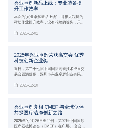
兴业卓辉新品上线：专业装备提
升工作效率
本次的“兴业卓辉新品上线”，将很大程度的
帮助作业提升效率，​没有花哨的噱头，只聚
焦一个核心—— 助力从业者解决那些 “习以
为常却格外闹心” 的工作难题。空调作业
2025-12-01
服、离子风机系列、高端净化服三款产品，
既懂高温天的汗流浃背、精密车间的提心吊
胆，也懂洁净车间的合规压力，更用实打实
2025年兴业卓辉荣获高交会 优秀
的专业技术，把 “省心” 变成了可感知的安全
科技创新企业奖
与舒适。
近日，第二十七届中国国际高新技术成果交
易会圆满落幕，深圳市兴业卓辉实业有限公
司凭借天王星系列洁净服、空调作业服、离
子风机三款核心创新产品脱颖而出，兴业卓
2025-12-10
辉在2025年成功斩获 “优秀科技创新企业
奖”，彰显了兴业卓辉在静电与微污染控制产
业的自主创新实力。
兴业卓辉亮相 CMEF 与全球伙伴
共探医疗洁净创新之路
2025年的9月26日至29日，第92届中国国际
医疗器械博览会（CMEF）在广州·广交会展