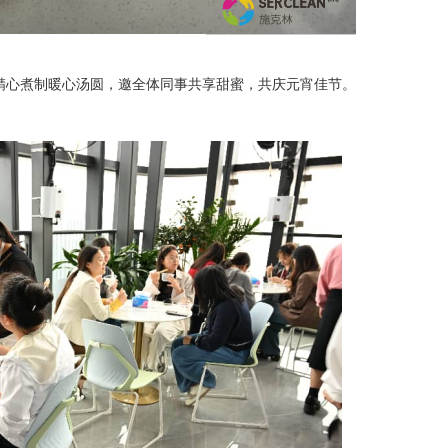
业卓辉精心煮制暖心汤圆，邀全体同事共享甜蜜，共庆元宵佳节。