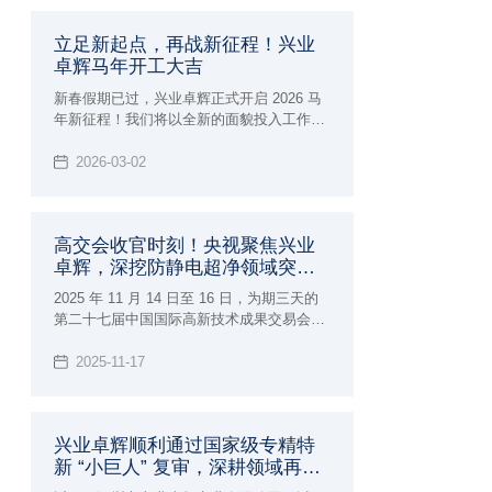
立足新起点，再战新征程！兴业
卓辉马年开工大吉
新春假期已过，兴业卓辉正式开启 2026 马
年新征程！我们将以全新的面貌投入工作，
持续深耕洁净防护领域，为广大客户提供更
优质的超净防静电产品与整体解决方案，携
2026-03-02
手共创佳绩！
高交会收官时刻！央视聚焦兴业
卓辉，深挖防静电超净领域突破
成果！
2025 年 11 月 14 日至 16 日，为期三天的
第二十七届中国国际高新技术成果交易会圆
满落幕。作为汇聚全球顶尖技术的科技盛
宴，深圳市兴业卓辉实业有限公司携多款新
2025-11-17
品与专业解决方案精彩亮相，向业界充分展
现了 27 年深耕领域的专业实力。
兴业卓辉顺利通过国家级专精特
新 “小巨人” 复审，深耕领域再获
认可！