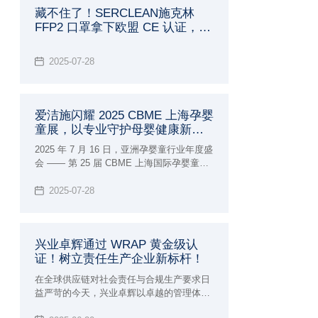
藏不住了！SERCLEAN施克林
FFP2 口罩拿下欧盟 CE 认证，防
护界的 "黑马" 实锤了！
2025-07-28
爱洁施闪耀 2025 CBME 上海孕婴
童展，以专业守护母婴健康新未
来
2025 年 7 月 16 日，亚洲孕婴童行业年度盛
会 —— 第 25 届 CBME 上海国际孕婴童展
在国家会展中心（上海）盛大启幕。兴业卓
辉旗下专注母婴护理品牌爱洁施亮相5-1E38
2025-07-28
展位，携全系列创新产品与行业前沿理念，
与全球 4300 + 品牌共赴这场「让孕育更美
好」的行业盛宴。
兴业卓辉通过 WRAP 黄金级认
证！树立责任生产企业新标杆！
在全球供应链对社会责任与合规生产要求日
益严苛的今天，兴业卓辉以卓越的管理体系
和对道德生产的坚定承诺，正式通过