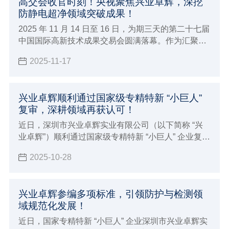
高交会收官时刻！央视聚焦兴业卓辉，深挖
防静电超净领域突破成果！
2025 年 11 月 14 日至 16 日，为期三天的第二十七届
中国国际高新技术成果交易会圆满落幕。作为汇聚全
球顶尖技术的科技盛宴，深圳市兴业卓辉实业有限公
2025-11-17
司携多款新品与专业解决方案精彩亮相，向业界充分
展现了 27 年深耕领域的专业实力。
兴业卓辉顺利通过国家级专精特新 “小巨人”
复审，深耕领域再获认可！
近日，深圳市兴业卓辉实业有限公司（以下简称 “兴
业卓辉”）顺利通过国家级专精特新 “小巨人” 企业复
核。此举是国家及地方部门对兴业卓辉核心竞争力、
2025-10-28
创新能力及高质量发展成果的再次权威认可。
兴业卓辉参编多项标准，引领防护与检测领
域规范化发展！
近日，国家专精特新 “小巨人” 企业深圳市兴业卓辉实