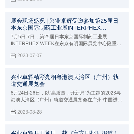
推进海外市场的实力。
展会现场盛况 | 兴业卓辉受邀参加第25届日
本东京国际制药工业展INTERPHEX
WEEK！
7月5日-7日，第25届日本东京国际制药工业展
INTERPHEX WEEK在东京有明国际展览中心隆重举
办，兴业卓辉有幸受邀参加，并精彩亮相本次展会
2023-07-07
（展位14-14），展会期间吸引了来自世界各地行业
内专家与采购商参观、咨询、交流。
兴业卓辉精彩亮相粤港澳大湾区（广州）轨
道交通展览会
8月24日-26日，以“高质量，开新局”为主题的2023粤
港澳大湾区（广州）轨道交通展览会在广州·中国进出
口商品交易会（琶洲展馆D区）拉开帷幕。作为专注
2023-08-28
轨道交通洁净与防护用品研发制造商——兴业卓辉受
邀参会，并在18.1 T05展位恭候您的到来。
兴业卓辉开工首日，获《宝安日报》报道！