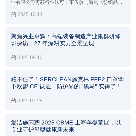
业有限公司再获行业认可：不仅参与编制《纺织品 纤
维定量分析 拉曼光谱与图像识别 横截面法》和《超高
2025-10-14
分子量聚乙烯纤维及纱线收缩率试验方法》的2项团
体标准，相关标准计划已由中国纺织工业联合会标准
化技术委员会正式下达，更成功参编国家标准《头部
聚焦兴业卓辉：高端装备制造产业集群研修
防护 防静电工作帽》（GB 31421-2025）现已正式发
班探访，27 年深耕实力全景呈现
布，实施后将会成为该方面的强制性标准。
2025-09-10
藏不住了！SERCLEAN施克林 FFP2 口罩拿
下欧盟 CE 认证，防护界的 "黑马" 实锤了！
2025-07-28
爱洁施闪耀 2025 CBME 上海孕婴童展，以
专业守护母婴健康新未来