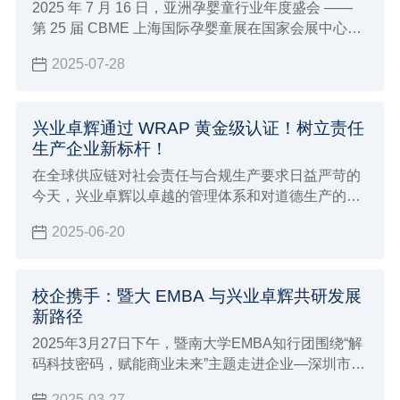
2025 年 7 月 16 日，亚洲孕婴童行业年度盛会 ——
第 25 届 CBME 上海国际孕婴童展在国家会展中心
（上海）盛大启幕。兴业卓辉旗下专注母婴护理品牌
2025-07-28
爱洁施亮相5-1E38 展位，携全系列创新产品与行业前
沿理念，与全球 4300 + 品牌共赴这场「让孕育更美
好」的行业盛宴。
兴业卓辉通过 WRAP 黄金级认证！树立责任
生产企业新标杆！
在全球供应链对社会责任与合规生产要求日益严苛的
今天，兴业卓辉以卓越的管理体系和对道德生产的坚
定承诺，正式通过 WRAP（Worldwide Responsible
2025-06-20
Accredited Production）黄金级认证！
校企携手：暨大 EMBA 与兴业卓辉共研发展
新路径
2025年3月27日下午，暨南大学EMBA知行团围绕“解
码科技密码，赋能商业未来”主题走进企业—深圳市兴
业卓辉实业有限公司进行交流和学习。
2025-03-27