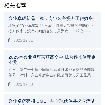
相关推荐
兴业卓辉新品上线：专业装备提升工作效率
本次的“兴业卓辉新品上线”，将很大程度的帮助作业
提升效率，​没有花哨的噱头，只聚焦一个核心—— 助
力从业者解决那些 “习以为常却格外闹心” 的工作难
2025-12-01
题。空调作业服、离子风机系列、高端净化服三款产
品，既懂高温天的汗流浃背、精密车间的提心吊胆，
也懂洁净车间的合规压力，更用实打实的专业技术，
2025年兴业卓辉荣获高交会 优秀科技创新企
把 “省心” 变成了可感知的安全与舒适。
业奖
近日，第二十七届中国国际高新技术成果交易会圆满
落幕，深圳市兴业卓辉实业有限公司凭借天王星系列
洁净服、空调作业服、离子风机三款核心创新产品脱
2025-12-10
颖而出，兴业卓辉在2025年成功斩获 “优秀科技创新
企业奖”，彰显了兴业卓辉在静电与微污染控制产业的
自主创新实力。
兴业卓辉亮相 CMEF 与全球伙伴共探医疗洁