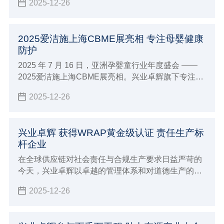
2025-12-26
劲动力。
2025爱洁施上海CBME展亮相 专注母婴健康
防护
2025 年 7 月 16 日，亚洲孕婴童行业年度盛会 ——
2025爱洁施上海CBME展亮相。兴业卓辉旗下专注母
婴护理品牌爱洁施亮相5-1E38 展位，携全系列创新产
2025-12-26
品与行业前沿理念，与全球 4300 + 品牌共赴这场
「让孕育更美好」的行业盛宴。
兴业卓辉 获得WRAP黄金级认证 责任生产标
杆企业
在全球供应链对社会责任与合规生产要求日益严苛的
今天，兴业卓辉以卓越的管理体系和对道德生产的坚
定承诺，所以在2025年获得了兴业卓辉 获得WRAP
2025-12-26
黄金级认证 责任生产标杆企业。