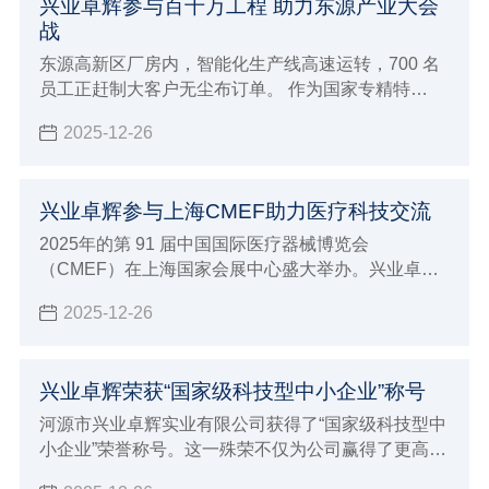
兴业卓辉参与百千万工程 助力东源产业大会
战
东源高新区厂房内，智能化生产线高速运转，700 名
员工正赶制大客户无尘布订单。 作为国家专精特
新“小巨人”企业 —— 兴业卓辉，2024 年以 3 亿产值
2025-12-26
收官，2025 年开年订单量同比激增 30%，正以 “一天
也不耽误” 的拼劲，成为东源产业建设大会战的 “冲锋
队”。
兴业卓辉参与上海CMEF助力医疗科技交流
2025年的第 91 届中国国际医疗器械博览会
（CMEF）在上海国家会展中心盛大举办。兴业卓辉
以 “创新科技，智领未来” 为主题，展出多款医用擦拭
2025-12-26
系列、手术耗材系列、医疗防护系列、消毒液系列等
4大系列产品，与全球近 5000 家参展企业共同演绎医
疗健康产业的智能化变革。
兴业卓辉荣获“国家级科技型中小企业”称号
河源市兴业卓辉实业有限公司获得了“国家级科技型中
小企业”荣誉称号。这一殊荣不仅为公司赢得了更高的
市场声誉和行业影响力，更为企业在政策扶持、资金