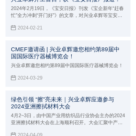
2024年2月19日，《宝安日报》刊发《宝企新年“赶春
忙”全力冲刺“开门好”》的文章，对兴业卓辉等宝安区
企业在龙年开工后，铆足干劲抢抓“开门好”的忙碌景
2024-02-21
象进行关注报道。报道发布后，引发广泛关注。
CMEF邀请函 | 兴业卓辉邀您相约第89届中
国国际医疗器械博览会！
兴业卓辉邀您相约第89届中国国际医疗器械博览会！
2024-03-29
绿色引领 “擦”亮未来｜兴业卓辉应邀参与
2024亚洲擦拭材料大会
4月2~3日，由中国产业用纺织品行业协会主办的2024
亚洲擦拭材料大会在上海顺利召开。大会汇聚中产协
领导代表，国内外行业专家，相关领域大咖和全国各
2024-04-09