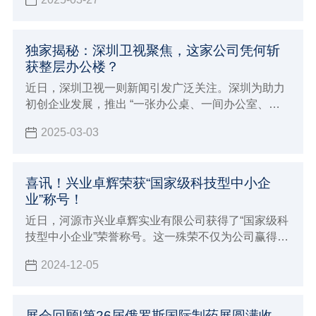
独家揭秘：深圳卫视聚焦，这家公司凭何斩
获整层办公楼？
近日，深圳卫视一则新闻引发广泛关注。深圳为助力
初创企业发展，推出 “一张办公桌、一间办公室、一
层办公楼” 的创新举措。
2025-03-03
喜讯！兴业卓辉荣获“国家级科技型中小企
业”称号！
近日，河源市兴业卓辉实业有限公司获得了“国家级科
技型中小企业”荣誉称号。这一殊荣不仅为公司赢得了
更高的市场声誉和行业影响力，更为企业在政策扶
2024-12-05
持、资金支持、技术合作等方面开辟了更为广阔的发
展空间。
展会回顾|第26届俄罗斯国际制药展圆满收