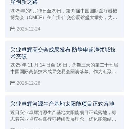
净创新之路
2025年的9月26日至29日，第92届中国国际医疗器械
博览会（CMEF）在广州·广交会展馆盛大举办，为大
家展示兴业卓辉亮相CMEF与全球伙伴共探医疗洁净
2025-12-24
创新之路。
兴业卓辉高交会成果发布 防静电超净领域技
术突破
2025 年 11 月 14 日至 16 日，为期三天的第二十七届
中国国际高新技术成果交易会圆满落幕。作为汇聚全
球顶尖技术的科技盛宴，深圳市兴业卓辉实业有限公
2025-12-26
司携多款新品与专业解决方案精彩亮相，向业界充分
展现了 27 年深耕领域的专业实力，让业界知道我司
防静电超净领域技术突破。
兴业卓辉河源生产基地太阳能项目正式落地
近日兴业卓辉河源生产基地太阳能项目正式落地，标
志着兴业卓辉在践行可持续发展理念、优化能源结构
的道路上迈出实质性步伐，为制造业绿色转型注入强