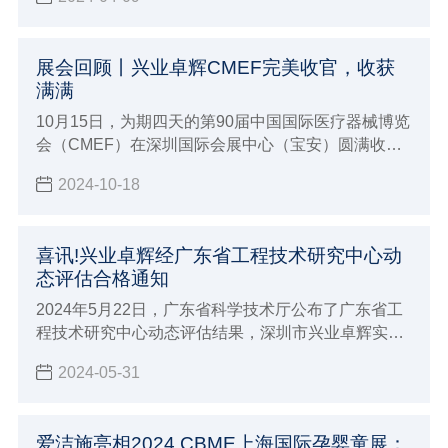
地业内专业人士的参与，对行业进行了全方位、多层
次、宽领域、立体化解析。兴业卓辉游嫔芳女士应邀
出席大会。
展会回顾丨兴业卓辉CMEF完美收官，收获
满满
10月15日，为期四天的第90届中国国际医疗器械博览
会（CMEF）在深圳国际会展中心（宝安）圆满收
官。本次展会吸引了来自全球各地的近4000家参展商
2024-10-18
及一百四十余个国家和地区的专业观众，共同见证了
医疗器械行业的最新成果与发展趋势。
喜讯!兴业卓辉经广东省工程技术研究中心动
态评估合格通知
2024年5月22日，广东省科学技术厅公布了广东省工
程技术研究中心动态评估结果，深圳市兴业卓辉实业
有限公司（以下简称“兴业卓辉”）的广东省静电与微
2024-05-31
污染控制工程技术研究中心顺利地通过了严格的评审
和公示。这一成果标志着兴业卓辉在静电与微污染控
制领域的研发实力和科研成果再次获得认可。
爱洁施亮相2024 CBME上海国际孕婴童展：