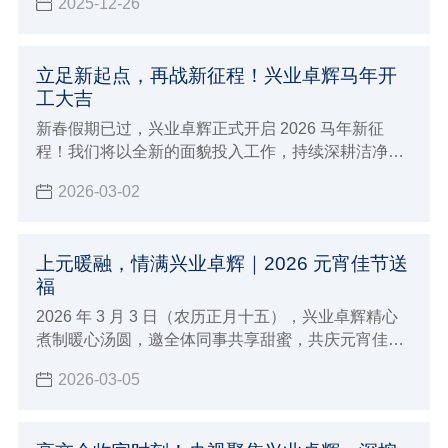
2025-12-26
支持、技术合作等方面开辟了更为广阔的发展空间。
立足新起点，再战新征程！兴业卓辉马年开
工大吉
新春假期已过，兴业卓辉正式开启 2026 马年新征
程！我们将以全新的面貌投入工作，持续深耕洁净防
护领域，为广大客户提供更优质的超净防静电产品与
2026-03-02
整体解决方案，携手共创佳绩！
上元暖融，情满兴业卓辉｜2026 元宵佳节送
福
2026 年 3 月 3 日（农历正月十五），兴业卓辉精心
煮制暖心汤圆，邀全体同事共享甜蜜，共庆元宵佳
节。
2026-03-05