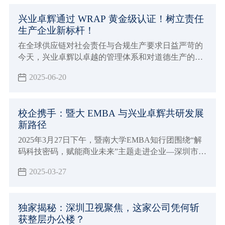
行业盛宴。
兴业卓辉通过 WRAP 黄金级认证！树立责任
生产企业新标杆！
在全球供应链对社会责任与合规生产要求日益严苛的
今天，兴业卓辉以卓越的管理体系和对道德生产的坚
定承诺，正式通过 WRAP（Worldwide Responsible
2025-06-20
Accredited Production）黄金级认证！
校企携手：暨大 EMBA 与兴业卓辉共研发展
新路径
2025年3月27日下午，暨南大学EMBA知行团围绕“解
码科技密码，赋能商业未来”主题走进企业—深圳市兴
业卓辉实业有限公司进行交流和学习。
2025-03-27
独家揭秘：深圳卫视聚焦，这家公司凭何斩
获整层办公楼？