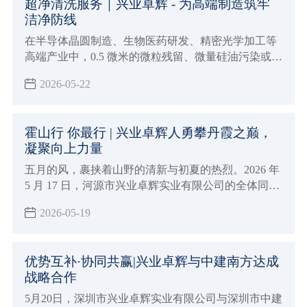
超净清洗服务｜兴业卓辉 - 为高端制造筑牢
洁净防线
在半导体晶圆制造、生物医药研发、精密光学加工等
高端产业中，0.5 微米的微粒残留、微量硅油污染或静
电放电，都可能导致价值百万的芯片报废、药品批次
2026-05-22
污染或精密器件失效。普通工业清洗早已无法满足行
业对洁净度的极致要求，兴业卓辉 C1 超净清洗服务
应运而生，为洁净室工装提供从清洗、检测到配送的
霍山行 你最行 | 兴业卓辉人勇攀丹霞之巅，
全链条解决方案，成为高端制造企业的 “隐形质量防
凝聚向上力量
线”。
五月的风，裹挟着山野的清新与初夏的热烈。2026 年
5 月 17 日，河源市兴业卓辉实业有限公司的全体同
仁，带着对自然的向往和对团队的期许，踏上了河源
2026-05-19
霍山的团建之旅。
优势互补·协同共赢|兴业卓辉与中建南方达成
战略合作
5月20日，深圳市兴业卓辉实业有限公司与深圳市中建