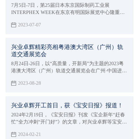
7月5日-7日，第25届日本东京国际制药工业展
INTERPHEX WEEK在东京有明国际展览中心隆重举
办，兴业卓辉有幸受邀参加，并精彩亮相本次展会
2023-07-07
（展位14-14），展会期间吸引了来自世界各地行业内
专家与采购商参观、咨询、交流。
兴业卓辉精彩亮相粤港澳大湾区（广州）轨
道交通展览会
8月24日-26日，以“高质量，开新局”为主题的2023粤
港澳大湾区（广州）轨道交通展览会在广州·中国进出
口商品交易会（琶洲展馆D区）拉开帷幕。作为专注
2023-08-28
轨道交通洁净与防护用品研发制造商——兴业卓辉受
邀参会，并在18.1 T05展位恭候您的到来。
兴业卓辉开工首日，获《宝安日报》报道！
2024年2月19日，《宝安日报》刊发《宝企新年“赶春
忙”全力冲刺“开门好”》的文章，对兴业卓辉等宝安区
企业在龙年开工后，铆足干劲抢抓“开门好”的忙碌景
2024-02-21
象进行关注报道。报道发布后，引发广泛关注。