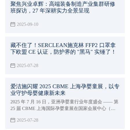
聚焦兴业卓辉：高端装备制造产业集群研修
护 防静电工作帽》（GB 31421-2025）现已正式发
班探访，27 年深耕实力全景呈现
布，实施后将会成为该方面的强制性标准。
2025-09-10
藏不住了！SERCLEAN施克林 FFP2 口罩拿
下欧盟 CE 认证，防护界的 "黑马" 实锤了！
2025-07-28
爱洁施闪耀 2025 CBME 上海孕婴童展，以专
业守护母婴健康新未来
2025 年 7 月 16 日，亚洲孕婴童行业年度盛会 —— 第
25 届 CBME 上海国际孕婴童展在国家会展中心（上
海）盛大启幕。兴业卓辉旗下专注母婴护理品牌爱洁
2025-07-28
施亮相5-1E38 展位，携全系列创新产品与行业前沿理
念，与全球 4300 + 品牌共赴这场「让孕育更美好」的