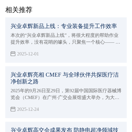
相关推荐
兴业卓辉新品上线：专业装备提升工作效率
本次的“兴业卓辉新品上线”，将很大程度的帮助作业
提升效率，​没有花哨的噱头，只聚焦一个核心—— 助
力从业者解决那些 “习以为常却格外闹心” 的工作难
2025-12-01
题。空调作业服、离子风机系列、高端净化服三款产
品，既懂高温天的汗流浃背、精密车间的提心吊胆，
也懂洁净车间的合规压力，更用实打实的专业技术，
兴业卓辉亮相 CMEF 与全球伙伴共探医疗洁
把 “省心” 变成了可感知的安全与舒适。
净创新之路
2025年的9月26日至29日，第92届中国国际医疗器械博
览会（CMEF）在广州·广交会展馆盛大举办，为大家
展示兴业卓辉亮相CMEF与全球伙伴共探医疗洁净创
2025-12-24
新之路。
兴业卓辉高交会成果发布 防静电超净领域技