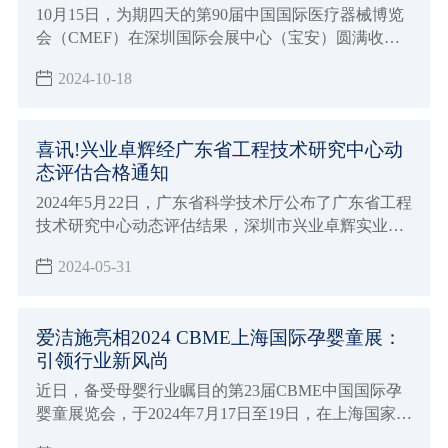
10月15日，为期四天的第90届中国国际医疗器械博览
会（CMEF）在深圳国际会展中心（宝安）圆满收
官。本次展会吸引了来自全球各地的近4000家参展商
2024-10-18
及一百四十余个国家和地区的专业观众，共同见证了
医疗器械行业的最新成果与发展趋势。
喜讯!兴业卓辉经广东省工程技术研究中心动
态评估合格通知
2024年5月22日，广东省科学技术厅公布了广东省工程
技术研究中心动态评估结果，深圳市兴业卓辉实业有
限公司（以下简称“兴业卓辉”）的广东省静电与微污
2024-05-31
染控制工程技术研究中心顺利地通过了严格的评审和
公示。这一成果标志着兴业卓辉在静电与微污染控制
领域的研发实力和科研成果再次获得认可。
爱洁施亮相2024 CBME上海国际孕婴童展：
引领行业新风尚
近日，备受母婴行业瞩目的第23届CBME中国国际孕
婴童展览会，于2024年7月17日至19日，在上海国家会
展中心盛大开幕。在此盛会上，爱洁施作为业内知名