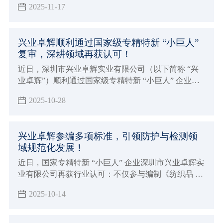
2025-11-17
司携多款新品与专业解决方案精彩亮相，向业界充分
展现了 27 年深耕领域的专业实力。
兴业卓辉顺利通过国家级专精特新 “小巨人”
复审，深耕领域再获认可！
近日，深圳市兴业卓辉实业有限公司（以下简称 “兴
业卓辉”）顺利通过国家级专精特新 “小巨人” 企业复
核。此举是国家及地方部门对兴业卓辉核心竞争力、
2025-10-28
创新能力及高质量发展成果的再次权威认可。
兴业卓辉参编多项标准，引领防护与检测领
域规范化发展！
近日，国家专精特新 “小巨人” 企业深圳市兴业卓辉实
业有限公司再获行业认可：不仅参与编制《纺织品 纤
维定量分析 拉曼光谱与图像识别 横截面法》和《超高
2025-10-14
分子量聚乙烯纤维及纱线收缩率试验方法》的2项团体
标准，相关标准计划已由中国纺织工业联合会标准化
技术委员会正式下达，更成功参编国家标准《头部防