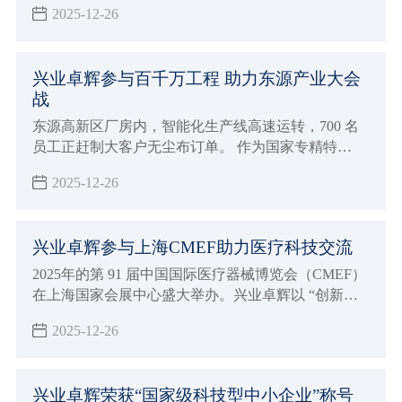
2025-12-26
品与行业前沿理念，与全球 4300 + 品牌共赴这场「让
孕育更美好」的行业盛宴。
兴业卓辉参与百千万工程 助力东源产业大会
战
东源高新区厂房内，智能化生产线高速运转，700 名
员工正赶制大客户无尘布订单。 作为国家专精特
新“小巨人”企业 —— 兴业卓辉，2024 年以 3 亿产值
2025-12-26
收官，2025 年开年订单量同比激增 30%，正以 “一天
也不耽误” 的拼劲，成为东源产业建设大会战的 “冲锋
队”。
兴业卓辉参与上海CMEF助力医疗科技交流
2025年的第 91 届中国国际医疗器械博览会（CMEF）
在上海国家会展中心盛大举办。兴业卓辉以 “创新科
技，智领未来” 为主题，展出多款医用擦拭系列、手
2025-12-26
术耗材系列、医疗防护系列、消毒液系列等4大系列产
品，与全球近 5000 家参展企业共同演绎医疗健康产业
的智能化变革。
兴业卓辉荣获“国家级科技型中小企业”称号