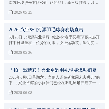
南方环境股份有限公司（870751，新三板挂牌，以下
简称 “中建南方环境”）正式签署战略合作协议。双方
2026-05-25
将发挥各自优势，在静电控制与洁净室微污染整体解
决方案领域开展深度合作，共同提升市场服务能力。
2026“兴业杯”|河源羽毛球赛赛场直击
5月20日，河源兴业卓辉“兴业杯”春季羽毛球赛火热开
打平日里坐在工位旁的同事，换上运动装，瞬间变
身“羽毛球高手”
2026-05-26
「拍」出精彩！兴业卓辉羽毛球赛燃动初夏
2026年6月6日星期六，当别人还在研究周末去哪儿“躺
平”，兴业卓辉的小伙伴们已经在羽毛球场开启了一场
热血对决！
2026-06-08