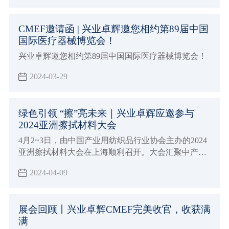
CMEF邀请函 | 兴业卓辉邀您相约第89届中国
国际医疗器械博览会！
兴业卓辉邀您相约第89届中国国际医疗器械博览会！
2024-03-29
绿色引领 “擦”亮未来｜兴业卓辉应邀参与
2024亚洲擦拭材料大会
4月2~3日，由中国产业用纺织品行业协会主办的2024
亚洲擦拭材料大会在上海顺利召开。大会汇聚中产协
领导代表，国内外行业专家，相关领域大咖和全国各
2024-04-09
地业内专业人士的参与，对行业进行了全方位、多层
次、宽领域、立体化解析。兴业卓辉游嫔芳女士应邀
出席大会。
展会回顾丨兴业卓辉CMEF完美收官，收获满
满