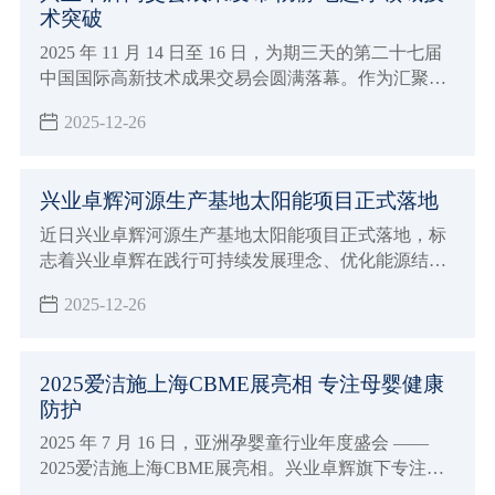
术突破
2025 年 11 月 14 日至 16 日，为期三天的第二十七届
中国国际高新技术成果交易会圆满落幕。作为汇聚全
球顶尖技术的科技盛宴，深圳市兴业卓辉实业有限公
2025-12-26
司携多款新品与专业解决方案精彩亮相，向业界充分
展现了 27 年深耕领域的专业实力，让业界知道我司防
静电超净领域技术突破。
兴业卓辉河源生产基地太阳能项目正式落地
近日兴业卓辉河源生产基地太阳能项目正式落地，标
志着兴业卓辉在践行可持续发展理念、优化能源结构
的道路上迈出实质性步伐，为制造业绿色转型注入强
2025-12-26
劲动力。
2025爱洁施上海CBME展亮相 专注母婴健康
防护
2025 年 7 月 16 日，亚洲孕婴童行业年度盛会 ——
2025爱洁施上海CBME展亮相。兴业卓辉旗下专注母
婴护理品牌爱洁施亮相5-1E38 展位，携全系列创新产