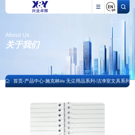
About Us
关于我们
首页
-
产品中心
-
施克林
无尘用品系列
-
洁净室文具系列
life