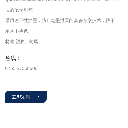
性的记录⽤笔；
采⽤速⼲性油墨，防⽌笔墨泄露的套管⽅案技术，快⼲，
永久不褪⾊。
材质:塑胶、树脂。
热线：
0755-27568506
立即定制