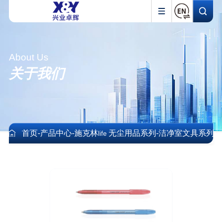
About Us
关于我们
首页
-
产品中心
-
施克林
无尘用品系列
-
洁净室文具系列
life