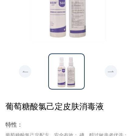
葡萄糖酸氯己定皮肤消毒液
特性：
葡萄糖酸氯己定配方，安全有效； 碘、醇过敏患者优选；