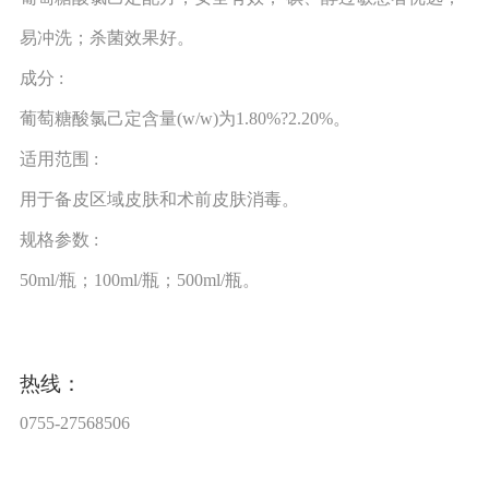
易冲洗；杀菌效果好。
成分 :
葡萄糖酸氯己定含量(w/w)为1.80%?2.20%。
适用范围 :
用于备皮区域皮肤和术前皮肤消毒。
规格参数 :
50ml/瓶；100ml/瓶；500ml/瓶。
热线：
0755-27568506